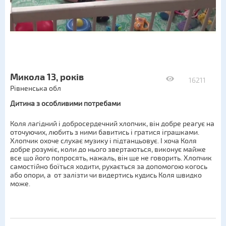
Микола 13, років
16211
Рівненська обл
Дитина з особливими потребами
Коля лагідний і добросердечний хлопчик, він добре реагує на
оточуючих, любить з ними бавитись і гратися іграшками.
Хлопчик охоче слухає музику і підтанцьовує. І хоча Коля
добре розуміє, коли до нього звертаються, виконує майже
все що його попросять, нажаль, він ще не говорить. Хлопчик
самостійно боїться ходити, рухається за допомогою когось
або опори, а от залізти чи видертись кудись Коля швидко
може.