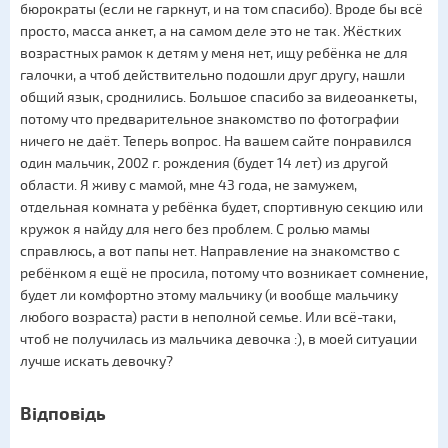
бюрократы (если не гаркнут, и на том спасибо). Вроде бы всё
просто, масса анкет, а на самом деле это не так. Жёстких
возрастных рамок к детям у меня нет, ищу ребёнка не для
галочки, а чтоб действительно подошли друг другу, нашли
общий язык, сроднились. Большое спасибо за видеоанкеты,
потому что предварительное знакомство по фотографии
ничего не даёт. Теперь вопрос. На вашем сайте понравился
один мальчик, 2002 г. рождения (будет 14 лет) из другой
области. Я живу с мамой, мне 43 года, не замужем,
отдельная комната у ребёнка будет, спортивную секцию или
кружок я найду для него без проблем. С ролью мамы
справлюсь, а вот папы нет. Направление на знакомство с
ребёнком я ещё не просила, потому что возникает сомнение,
будет ли комфортно этому мальчику (и вообще мальчику
любого возраста) расти в неполной семье. Или всё-таки,
чтоб не получилась из мальчика девочка :), в моей ситуации
лучше искать девочку?
Відповідь