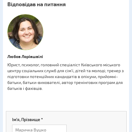
Відповідав на питання
Любов Лоріашвілі
Юрист, психолог, головний спеціаліст Київського міського
центру соціальних служб для сім’ї, дітей та молоді; тренер з
підготовки потенційних кандидатів в опікуни, прийомні-
батьки, батьки-вихователі, автор тренінгових програм для
батьків і фахівців.
Ім'я, Прізвище
*