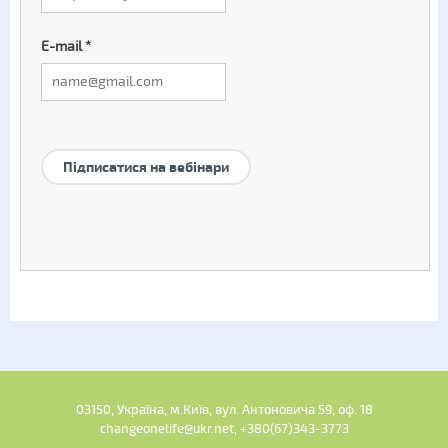
E-mail
*
Підписатися на вебінари
03150, Україна, м.Київ, вул. Антоновича 59, оф. 18
changeonelife@ukr.net, +380(67)343-3773