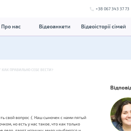
+38 067 343 37 73
Про нас
Відеоанкети
Відеоісторії сімей
КАК ПРАВИЛЬНО СЕБЕ ВЕСТИ?
Відпові
ь свой вопрос :(. Наш сыночек с нами пятый
чком, но есть у нас такое, что как только
ое дело, дарят игрушку, мило улыбаются и