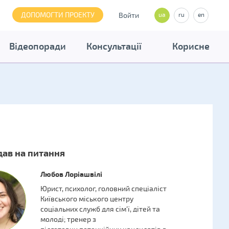
ДОПОМОГТИ ПРОЕКТУ
Войти
ua
ru
en
Відеопоради
Консультації
Корисне
дав на питання
Любов Лоріашвілі
Юрист, психолог, головний спеціаліст
Київського міського центру
соціальних служб для сім’ї, дітей та
молоді; тренер з