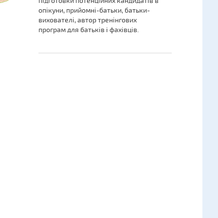
підготовки потенційних кандидатів в
опікуни, прийомні-батьки, батьки-
вихователі, автор тренінгових
програм для батьків і фахівців.