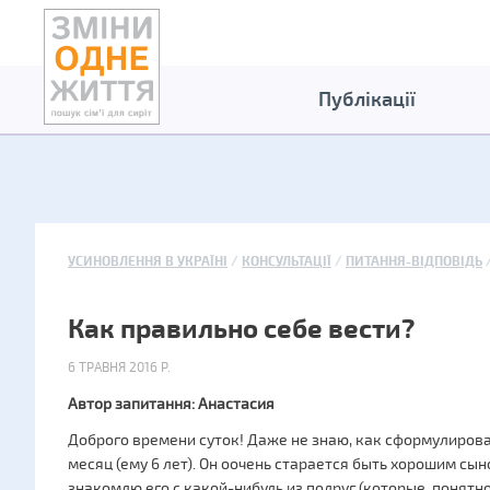
Публікації
УСИНОВЛЕННЯ В УКРАЇНІ
КОНСУЛЬТАЦІЇ
ПИТАННЯ-ВІДПОВІДЬ
Как правильно себе вести?
6 ТРАВНЯ 2016 Р.
Автор запитання: Анастасия
Доброго времени суток! Даже не знаю, как сформулироват
месяц (ему 6 лет). Он оочень старается быть хорошим сыно
знакомлю его с какой-нибудь из подруг (которые, понятн