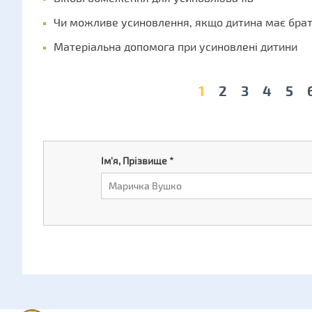
Чи можливе усиновлення, якщо дитина має бра
Матеріальна допомога при усиновлені дитини
1
2
3
4
5
Ім'я, Прізвище
*