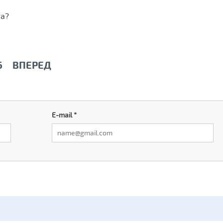
та?
6
ВПЕРЕД
E-mail
*