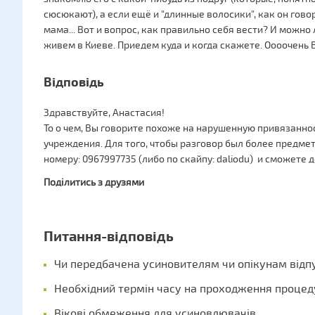
сюсюкают), а если ещё и "длинные волосики", как он говор
мама... Вот и вопрос, как правильно себя вести? И можно
живем в Киеве. Приедем куда и когда скажете. Оооочень В
Відповідь
Здравствуйте, Анастасия!
То о чем, Вы говорите похоже на нарушенную привязаннос
учреждения. Для того, чтобы разговор был более предме
номеру: 0967997735 (либо по скайпу: daliodu) и сможете 
Поділитись з друзями
Питання-відповідь
Чи передбачена усиновителям чи опікунам відпу
Необхідний термін часу на проходження проце
Вікові обмеження для усиновлювачів