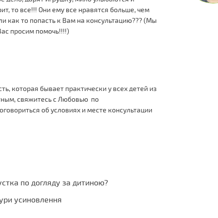
ит, то все!!! Они ему все нравятся больше, чем
 ли как то попасть к Вам на консультацию??? (Мы
ас просим помочь!!!!)
ть, которая бывает практически у всех детей из
тным, свяжитесь с Любовью по
договориться об условиях и месте консультации
стка по догляду за дитиною?
дури усиновлення