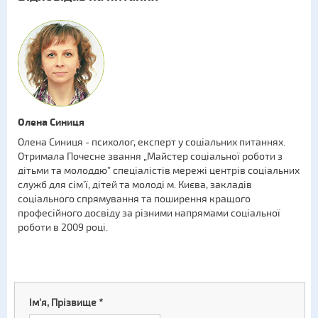
Олена Синиця
Олена Синиця - психолог, експерт у соціальних питаннях.
Отримала Почесне звання „Майстер соціальної роботи з
дітьми та молоддю” спеціалістів мережі центрів соціальних
служб для сім’ї, дітей та молоді м. Києва, закладів
соціального спрямування та поширення кращого
професійного досвіду за різними напрямами соціальної
роботи в 2009 році.
Ім'я, Прізвище
*