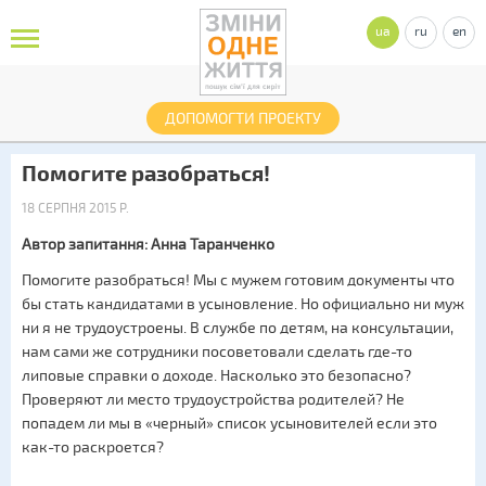
ua
ru
en
ДОПОМОГТИ ПРОЕКТУ
Помогите разобраться!
18 СЕРПНЯ 2015 Р.
Автор запитання: Анна Таранченко
Помогите разобраться! Мы с мужем готовим документы что
бы стать кандидатами в усыновление. Но официально ни муж
ни я не трудоустроены. В службе по детям, на консультации,
нам сами же сотрудники посоветовали сделать где-то
липовые справки о доходе. Насколько это безопасно?
Проверяют ли место трудоустройства родителей? Не
попадем ли мы в «черный» список усыновителей если это
как-то раскроется?