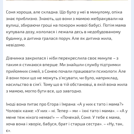
Соня хороша, але складна. Що було у неї в минулому, опіка
знає приблизно. Знають, що вони з мамою жебракували на
вулиці, збираючи гроші на похорон живої бабусі. Потім мама
купувала дозу, кололася і лежала десь в недобудованому
будинку, а дитина гралася поруч. Але як дитина жила,
невідомо.
Дівчинка закрилася і ніби перекреслила своє минуле – з
таким я стикаюся вперше. Ми знайшли службу підтримки
прийомних сімей, з Сонею почали працювати психологи. Але
й вони поки що не можуть з'ясувати, чи було, наприклад,
насильство в сім'ї. Тому що в тій обстановці, в якій вона жила
з мамою, могло бути все, що завгодно.
Іноді вона питає про Єгора і Імрана: «А у них є тато і мама?»
Чоловік каже: «У них – ні. Тепер – ми – їхні тато і мама». – «А у
мене теж нікого немає!» — «Почекай, Соня. У тебе є мама,
хоча вона і хворіє, бабуся, брат і старша сестра». – «Ну, так,
є».