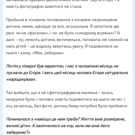
навіть фотографію дивитися не стала.
Прийшла в лікарню, поговорила з лікарем: недоношена
дитина, мама, швидше за все, асоціальна. Я запитала дві
речі: чи не «фасенок», і чи не було «синдрому відміни»? А
далі – ну, лежить дитина, величенька, головата, не схожий на
моїх дітей – це відразу звертаєш увагу. Я подивилася на
нього і кажу: «Моє, забираю».
Потім у лікарні був карантин, і нас з чоловіком місяць не
пускали до Єгора. І весь цей місяць чоловік Єгора натурально
«народжував».
Так вийшло, що я не сфотографувала малюка – якось
незручно було, і чоловік навіть подивитися на нього не міг. І
ось за місяць, без фото, дитину йому потрібно було прийняти.
Починалося з «навіщо це нам треба? Життя вже розмірене,
великі діти». А закінчилося на «ну, коли ми вже його
заберемо?»