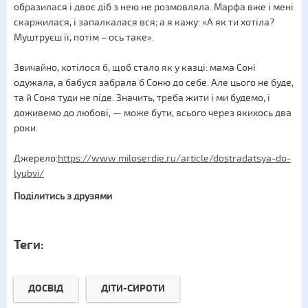
образилася і двоє діб з нею не розмовляла. Марфа вже і мені
скаржилася, і запалкалася вся; а я кажу: «А як ти хотіла?
Муштруєш її, потім – ось таке».
Звичайно, хотілося б, щоб стало як у казці: мама Соні
одужала, а бабуся забрала б Соню до себе. Але цього не буде,
та й Соня туди не піде. Значить, треба жити і ми будемо, і
доживемо до любові, — може бути, всього через якихось два
роки.
Джерело:
https://www.miloserdie.ru/article/dostradatsya-do-
lyubvi/
Поділитись з друзями
Теги:
ДОСВІД
ДІТИ-СИРОТИ