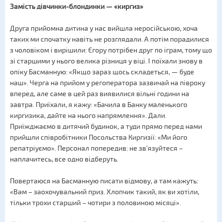
Замість дівчинки-блондинки — «киргиз»
Друга прийомна дитина у нас вийшла неросійською, хоча
таких ми спочатку навіть не розглядали. А потім порадилися
з чоловіком і вирішили: Єгору потрібен друг по іграм, тому що
зі старшими у нього велика різниця у віці. І поїхали знову в
опіку Басманную: «Якщо зараз щось складеться, — буде
наш». Черга на прийом у регоператора зазвичай на півроку
вперед, але саме в цей раз виявилися вільні години на
завтра. Приїхали, я кажу: «Бачила в Банку маленького
киргизика, дайте на нього напрямлення». Дали.
Приїжджаємо в дитячий будинок, а туди прямо перед нами
прийшли співробітники Посольства Киргизії: «Ми його
репатріуємо». Персонал попередив: не зв'язуйтеся –
наплачитесь, все одно відберуть.
Повертаюся на Басманную писати відмову, а там кажуть:
«Вам – заохочувальний приз. Хлопчик такий, як ви хотіли,
тільки трохи старший – чотири з половиною місяці».