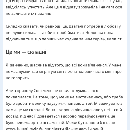
До Єгора і Имрана Соня ставилась погано: смикає, б'є, буває,
звідкілясь упустить. Але це я відразу зрозуміла і намагаюся
не залишати їх наодинці.
Складно сказати, чи ревнощі це. Взагалі потреба в любові у
неї дуже сильна — любить пообійматися. Чоловіка вона
підкупила тим, що перший час ходила за ним скрізь, як хвіст.
Це ми — складні
Я, звичайно, щаслива від того, що всі вони з'явилися. У мене
немає думки, що «я рятую світ», хоча чоловік часто мені про
це говорить.
Але з приводу Соні мене не покидає думка, що я
поквапилася. Не тому, що у мене не вистачає часу, або треба
було зробити велику паузу між появою дітей. Їй важкувато з
нами, це ми складні. Вона – хороша дівчинка, але у неї – свій
досвід, під нас її доведеться здорово перебудовувати, це
буде некомфортно ні нам, ні їй. Може бути, якщо б її взяв
хтось інший, зміг би приділяти більше часу їй одній.