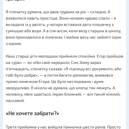
Я спочатку думала, що двоє грудних за рік – складно. А
виявилося навіть простіше. Вони ночами чудово спали – я
вкладала їх у десять, у чотири вставала дати пляшечку з
сумішшю або води. А в сім-вісім, коли везу старших в школу,
вони прокидалися в ліжечках. І майже весь час зайняті один
з одним.
Наші старші діти молодших прийняли спокійно. Єгор пройшов
на «ура» — як ніби самі народили. Син, йому зараз
п'ятнадцять, спочатку сказав: «Я підпишу всі документи, аби
тобі було добре», — а потім багато допомагав, виявився
прямо нянечкою Єгора. Це було несподівано і дуже
зворушливо. Я ніколи не думала, що хлопці так можуть. А
чоловіку, мені здається, Імран ближчий, — він такий ніжний,
ласкавий.
«Не хочете забрати?»
Третя прийомна у нас вийшла панночка шести років. Просто