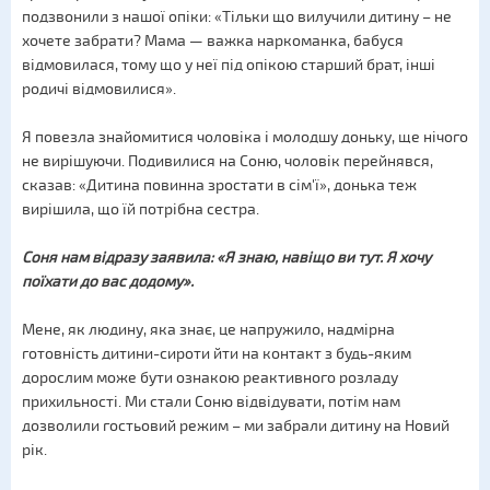
подзвонили з нашої опіки: «Тільки що вилучили дитину – не
хочете забрати? Мама — важка наркоманка, бабуся
відмовилася, тому що у неї під опікою старший брат, інші
родичі відмовилися».
Я повезла знайомитися чоловіка і молодшу доньку, ще нічого
не вирішуючи. Подивилися на Соню, чоловік перейнявся,
сказав: «Дитина повинна зростати в сім'ї», донька теж
вирішила, що їй потрібна сестра.
Соня нам відразу заявила: «Я знаю, навіщо ви тут. Я хочу
поїхати до вас додому».
Мене, як людину, яка знає, це напружило, надмірна
готовність дитини-сироти йти на контакт з будь-яким
дорослим може бути ознакою реактивного розладу
прихильності. Ми стали Соню відвідувати, потім нам
дозволили гостьовий режим – ми забрали дитину на Новий
рік.