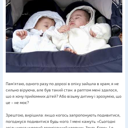
Пам'ятаю, одного разу по дорозі в опіку зайшла в храм; я не
сильно віруюча, але був такий стан: а раптом мені здалося,
що я хочу прийомних дітей? Або візьму дитину і зрозумію, що
це – не моє?
Зрештою, вирішила: якщо когось запропонують подивитися,
погоджуся подивитися будь-кого. І мені кажуть: «Сьогодні
звільнився чудовий двомісячний хлопчик. Звуть Єгор». І я