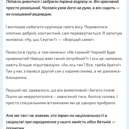
Поїхали дивитися і забрали Імрана відразу ж. Він красивий,
просто розкішний. Чоловік узяв його на руки, а він сидить —
як плюшевий ведмедик.
І виглядав набагато крупніше свого віку. Подивилися:
хлопчик добрий, контактний, сам перевертається. Я запитую
чоловіка: «Ну, що, Сергію?» — «Вирішуй сама!»
Понесли в групу, а там нянечки: «Не схожий! Чорний! Буде
кривоногий! Навіщо вам такий потрібний?» І ось це, напевно,
навіть більше підштовхнуло: «Ах, ось так? Все, треба брати!»
Так у нас з'явився другий син з карими очима, а не дівчинка-
блондинка.
Перший час здавалося, що він вимогливий і багато плаче.
Пішли до невропатолога – зависокий тиск, боліла голова. І
просто спеціальними вітамінами ми це швидко прибрали.
Але ми так і не знаємо, хто Імран по національності в
свідоцтві про народження у нього замість обох батьків —
прочерки.