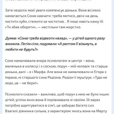
Зате недолік моєї уваги компенсує донька. Вона всіляко
намагається Соню навчати: треба митися, двічі на день
чистити зуби, стежити за чистотою... Я іноді навіть кажу їй:
«Ти збав обороти», — настільки там жорстко.
Думка: «Соню треба відвезти назад», — у дітей одного разу
виникла. Потім сіли, подумали: «А раптом її візьмуть, а
любити не будуть?»
Соня намалювала вчора психологам: в центрі – вона,
маленька в колясці і з соскою, поруч – мій чоловік та старша
донька, далі – я і Марфа. Але вона не намалювали ні Єгора з
Імрана, ні старшого сина Родіона. Родіон її муштрує: «Туди не
ходи, це – не бери!»
Психологи сказали – важливо, щоб поруч з нею не було інших
дітей, успіхи яких вона б порівнювала зі своїми. Їй зараз
потрібно адаптуватися в сім'ї, це забирає багато сил.
Взагалі дівчинка сильна, з характером: якось вона на Марту