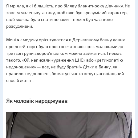
Я мріяла, як і більшість, про біляву блакитнооку дівчинку. Не
зовсім маленьку, а таку, щоб вже був зрозумілий характер,
щоб можна було спати ночами – підхід був частково
розсудливий.
Мені як медику орієнтуватися в Державному банку даних
про дітей-сиріт було простіше: я знаю, що з малюками до
третьої групи здоров'я цілком можна займатися. І немає
такого: «Ой, написали «ураження ЦНС» або «ретинопатію
недоношених» — все, не буду брати!» Дітки в Банку, як
правило, недоношені, бо матусі часто ведуть асоціальний
спосіб життя.
Як чоловік народжував