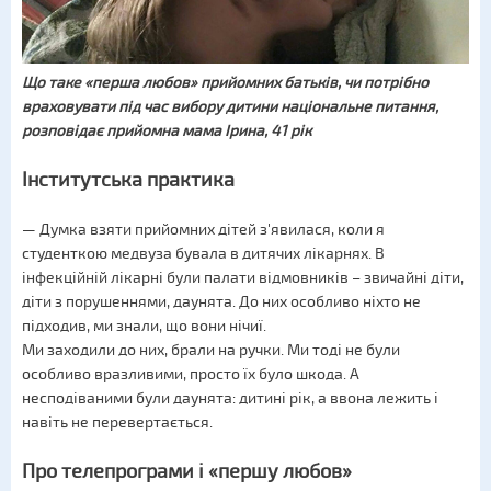
Що таке «перша любов» прийомних батьків, чи потрібно
враховувати під час вибору дитини національне питання,
розповідає прийомна мама Ірина, 41 рік
Інститутська практика
— Думка взяти прийомних дітей з'явилася, коли я
студенткою медвуза бувала в дитячих лікарнях. В
інфекційній лікарні були палати відмовників – звичайні діти,
діти з порушеннями, даунята. До них особливо ніхто не
підходив, ми знали, що вони нічиї.
Ми заходили до них, брали на ручки. Ми тоді не були
особливо вразливими, просто їх було шкода. А
несподіваними були даунята: дитині рік, а ввона лежить і
навіть не перевертається.
Про телепрограми і «першу любов»