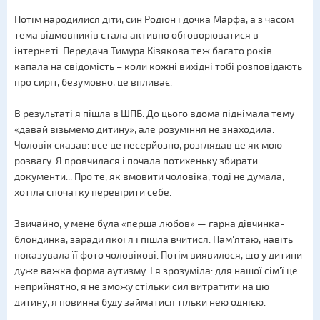
Потім народилися діти, син Родіон і дочка Марфа, а з часом
тема відмовників стала активно обговорюватися в
інтернеті. Передача Тимура Кізякова теж багато років
капала на свідомість – коли кожні вихідні тобі розповідають
про сиріт, безумовно, це впливає.
В результаті я пішла в ШПБ. До цього вдома піднімала тему
«давай візьмемо дитину», але розуміння не знаходила.
Чоловік сказав: все це несерйозно, розглядав це як мою
розвагу. Я провчилася і почала потихеньку збирати
документи... Про те, як вмовити чоловіка, тоді не думала,
хотіла спочатку перевірити себе.
Звичайно, у мене була «перша любов» — гарна дівчинка-
блондинка, заради якої я і пішла вчитися. Пам'ятаю, навіть
показувала її фото чоловікові. Потім виявилося, що у дитини
дуже важка форма аутизму. І я зрозуміла: для нашої сім'ї це
неприйнятно, я не зможу стільки сил витратити на цю
дитину, я повинна буду займатися тільки нею однією.