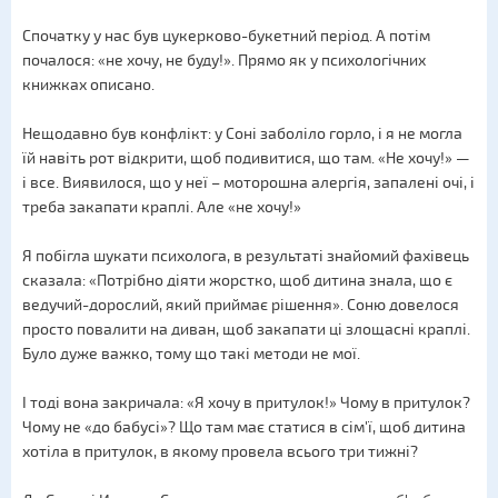
Спочатку у нас був цукерково-букетний період. А потім
почалося: «не хочу, не буду!». Прямо як у психологічних
книжках описано.
Нещодавно був конфлікт: у Соні заболіло горло, і я не могла
їй навіть рот відкрити, щоб подивитися, що там. «Не хочу!» —
і все. Виявилося, що у неї – моторошна алергія, запалені очі, і
треба закапати краплі. Але «не хочу!»
Я побігла шукати психолога, в результаті знайомий фахівець
сказала: «Потрібно діяти жорстко, щоб дитина знала, що є
ведучий-дорослий, який приймає рішення». Соню довелося
просто повалити на диван, щоб закапати ці злощасні краплі.
Було дуже важко, тому що такі методи не мої.
І тоді вона закричала: «Я хочу в притулок!» Чому в притулок?
Чому не «до бабусі»? Що там має статися в сім'ї, щоб дитина
хотіла в притулок, в якому провела всього три тижні?