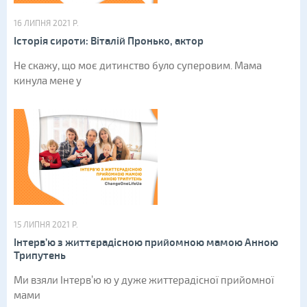
16 ЛИПНЯ 2021 Р.
Історія сироти: Віталій Пронько, актор
Не скажу, що моє дитинство було суперовим. Мама
кинула мене у
15 ЛИПНЯ 2021 Р.
Інтерв’ю з життєрадісною прийомною мамою Анною
Трипутень
Ми взяли Інтерв’ю ю у дуже життерадісної прийомної
мами