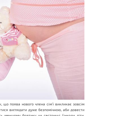
к, що поява нового члена сім’ї викликає зовсім
тися виглядати дуже безпомічною, аби довести
ь меншому братику чи сестричці (інколи діти,