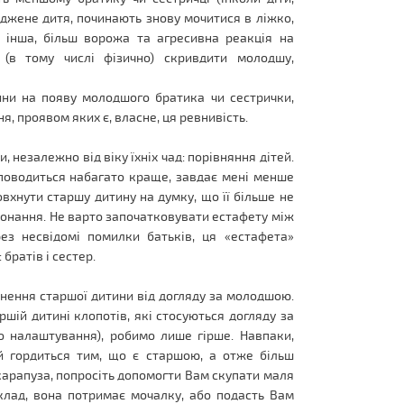
джене дитя, починають знову мочитися в ліжко,
й інша, більш ворожа та агресивна реакція на
(в тому числі фізично) скривдити молодшу,
ини на появу молодшого братика чи сестрички,
я, проявом яких є, власне, ця ревнивість.
 незалежно від віку їхніх чад: порівняння дітей.
 поводиться набагато краще, завдає мені менше
вхнути старшу дитину на думку, що її більше не
еконання. Не варто започатковувати естафету між
рез несвідомі помилки батьків, ця «естафета»
братів і сестер.
онення старшої дитини від догляду за молодшою.
шій дитині клопотів, які стосуються догляду за
о налаштування), робимо лише гірше. Навпаки,
ай гордиться тим, що є старшою, а отже більш
карапуза, попросіть допомогти Вам скупати маля
иклад, вона потримає мочалку, або подасть Вам