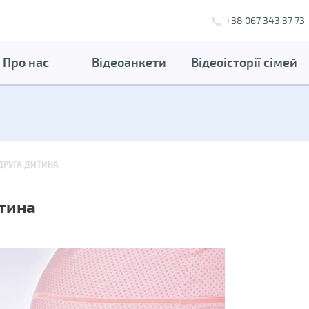
+38 067 343 37 73
Про нас
Відеоанкети
Відеоісторії сімей
 ДРУГА ДИТИНА
итина