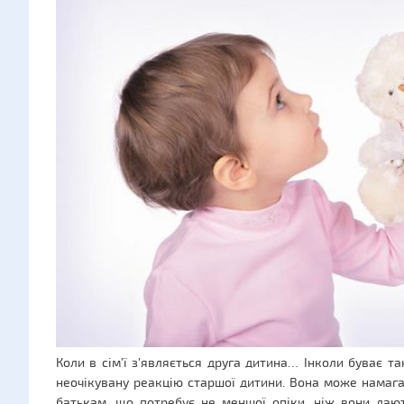
Коли в сім’ї з’являється друга дитина… Інколи буває та
неочікувану реакцію старшої дитини. Вона може намага
батькам, що потребує не меншої опіки, ніж вони дают