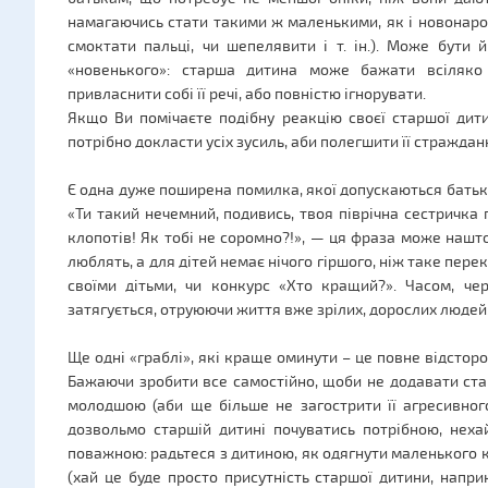
намагаючись стати такими ж маленькими, як і новонаро
смоктати пальці, чи шепелявити і т. ін.). Може бути 
«новенького»: старша дитина може бажати всіляко 
привласнити собі її речі, або повністю ігнорувати.
Якщо Ви помічаєте подібну реакцію своєї старшої дит
потрібно докласти усіх зусиль, аби полегшити її стражданн
Є одна дуже поширена помилка, якої допускаються батьки,
«Ти такий нечемний, подивись, твоя піврічна сестричка
клопотів! Як тобі не соромно?!», — ця фраза може нашто
люблять, а для дітей немає нічого гіршого, ніж таке пер
своїми дітьми, чи конкурс «Хто кращий?». Часом, че
затягується, отруюючи життя вже зрілих, дорослих людей: 
Ще одні «граблі», які краще оминути – це повне відстор
Бажаючи зробити все самостійно, щоби не додавати стар
молодшою (аби ще більше не загострити її агресивног
дозвольмо старшій дитині почуватись потрібною, нех
поважною: радьтеся з дитиною, як одягнути маленького 
(хай це буде просто присутність старшої дитини, напр