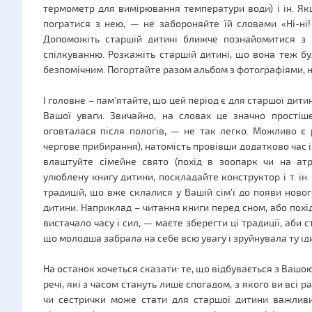
термометр для вимірювання температури води) і ін. Як
погратися з нею, — не забороняйте їй словами «Ні-ні
Допоможіть старшій дитині ближче познайомитися з н
спілкуванню. Розкажіть старшій дитині, що вона теж б
безпомічним. Погортайте разом альбом з фотографіями, н
І головне – пам’ятайте, що цей період є для старшої дит
Вашої уваги. Звичайно, на словах це значно прості
оговталася після пологів, — не так легко. Можливо є 
чергове прибирання), натомість провівши додатково час 
влаштуйте сімейне свято (похід в зоопарк чи на атр
улюблену книгу дитини, поскладайте конструктор і т. і
традицій, що вже склалися у Вашій сім’ї до появи новог
дитини. Наприклад – читання книги перед сном, або похід
вистачало часу і сил, — маєте зберегти ці традиції, аби
що молодша забрала на себе всю увагу і зруйнувала ту іди
На останок хочеться сказати: те, що відбувається з Ваш
речі, які з часом стануть лише спогадом, з якого ви всі
чи сестрички може стати для старшої дитини важливи