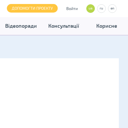
ДОПОМОГТИ ПРОЕКТУ
Войти
ua
ru
en
Відеопоради
Консультації
Корисне