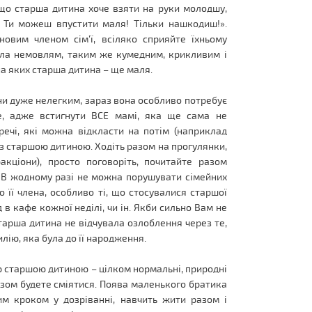
що старша дитина хоче взяти на руки молодшу,
! Ти можеш впустити маля! Тільки нашкодиш!».
овим членом сім’ї, всіляко сприяйте їхньому
ула немовлям, таким же кумедним, крикливим і
а яких старша дитина – ще маля.
ини дуже нелегким, зараз вона особливо потребує
ше, адже встигнути ВСЕ мамі, яка ще сама не
речі, які можна відкласти на потім (наприклад
із старшою дитиною. Ходіть разом на прогулянки,
акціони), просто поговоріть, почитайте разом
н. В жодному разі не можна порушувати сімейних
о її члена, особливо ті, що стосувалися старшої
 в кафе кожної неділі, чи ін. Якби сильно Вам не
 старша дитина не відчувала озлоблення через те,
лію, яка була до її народження.
ою старшою дитиною – цілком нормальні, природні
 разом будете сміятися. Поява маленького братика
м кроком у дозріванні, навчить жити разом і