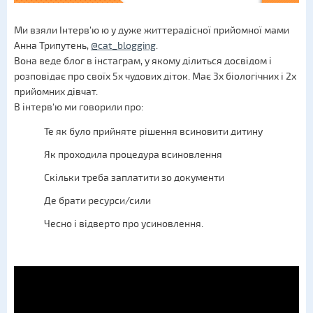
Ми взяли Інтерв’ю ю у дуже життерадісної прийомної мами
Анна Трипутень,
@cat_blogging
.
Вона веде блог в інстаграм, у якому ділиться досвідом і
розповідає про своїх 5х чудових діток. Має 3х біологічних і 2х
прийомних дівчат.
В інтерв‘ю ми говорили про:
Те як було прийняте рішення всиновити дитину
Як проходила процедура всиновлення
Скільки треба заплатити зо документи
Де брати ресурси/сили
Чесно і відверто про усиновлення.