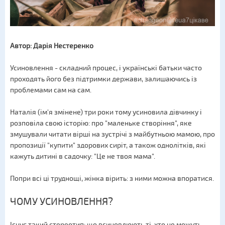
Автор: Дарія Нестеренко
Усиновлення - складний процес, і українські батьки часто
проходять його без підтримки держави, залишаючись із
проблемами сам на сам.
Наталія (ім'я змінене) три роки тому усиновила дівчинку і
розповіла свою історію: про "маленьке створіння", яке
змушували читати вірші на зустрічі з майбутньою мамою, про
пропозиції "купити" здорових сиріт, а також однолітків, які
кажуть дитині в садочку: "Це не твоя мама".
Попри всі ці труднощі, жінка вірить: з ними можна впоратися.
ЧОМУ УСИНОВЛЕННЯ?
Існує такий стереотип: що всиновлюють ті, хто не можуть