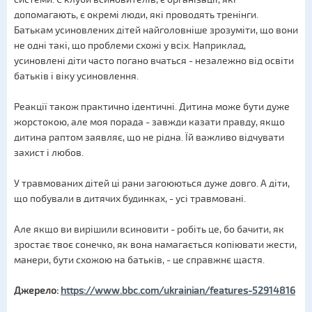
допомагають, є окремі люди, які проводять тренінги.
Батькам усиновлених дітей найголовніше зрозуміти, що вони
не одні такі, що проблеми схожі у всіх. Наприклад,
усиновлені діти часто погано вчаться - незалежно від освіти
батьків і віку усиновлення.
Реакції також практично ідентичні. Дитина може бути дуже
жорстокою, але моя порада - завжди казати правду, якщо
дитина раптом заявляє, що не рідна. Їй важливо відчувати
захист і любов.
У травмованих дітей ці рани загоюються дуже довго. А діти,
що побували в дитячих будинках, - усі травмовані.
Але якщо ви вирішили всиновити - робіть це, бо бачити, як
зростає твоє сонечко, як вона намагається копіювати жести,
манери, бути схожою на батьків, - це справжнє щастя.
Джерело:
https://www.bbc.com/ukrainian/features-52914816