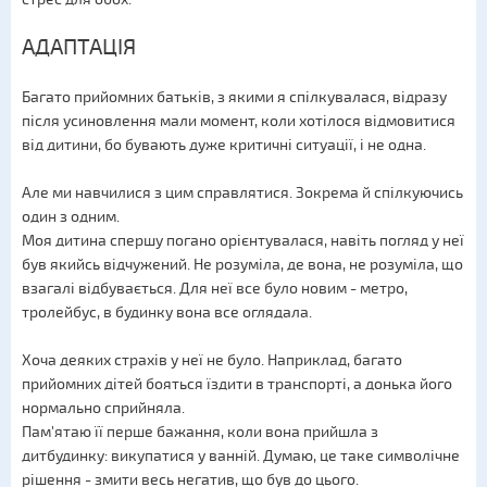
АДАПТАЦІЯ
Багато прийомних батьків, з якими я спілкувалася, відразу
після усиновлення мали момент, коли хотілося відмовитися
від дитини, бо бувають дуже критичні ситуації, і не одна.
Але ми навчилися з цим справлятися. Зокрема й спілкуючись
один з одним.
Моя дитина спершу погано орієнтувалася, навіть погляд у неї
був якийсь відчужений. Не розуміла, де вона, не розуміла, що
взагалі відбувається. Для неї все було новим - метро,
тролейбус, в будинку вона все оглядала.
Хоча деяких страхів у неї не було. Наприклад, багато
прийомних дітей бояться їздити в транспорті, а донька його
нормально сприйняла.
Пам'ятаю її перше бажання, коли вона прийшла з
дитбудинку: викупатися у ванній. Думаю, це таке символічне
рішення - змити весь негатив, що був до цього.