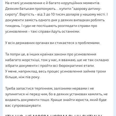
На етапі усиновлення є й багато корупційних моментів.
Деяким батькам пропонують… купити "здорову дитину-
сироту". Вартість - від 3 до 10 тисяч доларів у нашому місті. І
документи замість одного дня у деяких випадках роблять
тиждень. І суди не поспішають розглядати справи про
усиновлення - такі справи йдуть останніми.
У всіх державних органах ви стикаєтеся з проблемами.
Та попри це, в інших країнах закони про усиновлення
набагато жорсткіші, тож у нас, я вважаю, ще не так складно
зібрати документи і пройти всі бюрократичні етапи.
У мене, наприклад, весь процес усиновлення зайняв трохи
більше, ніж пів року.
Треба запастися терпінням, залізними нервами і не
зупинятися ні перед чим, бо в деяких установах хамлять, не
видають документи тощо. Краще знайти юриста, який буде
вас супроводжувати.