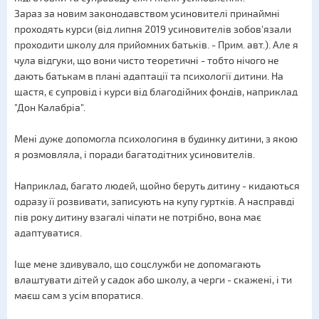
Зараз за новим законодавством усиновителі принаймні
проходять курси (від липня 2019 усиновителів зобов'язали
проходити школу для прийомних батьків. - Прим. авт.). Але я
чула відгуки, що вони чисто теоретичні - тобто нічого не
дають батькам в плані адаптації та психології дитини. На
щастя, є супровід і курси від благодійних фондів, наприклад
"Дон Калабріа".
Мені дуже допомогла психологиня в будинку дитини, з якою
я розмовляла, і поради багатодітних усиновителів.
Наприклад, багато людей, щойно беруть дитину - кидаються
одразу її розвивати, записують на купу гуртків. А насправді
пів року дитину взагалі чіпати не потрібно, вона має
адаптуватися.
Іще мене здивувало, що соцслужби не допомагають
влаштувати дітей у садок або школу, а черги - скажені, і ти
маєш сам з усім впоратися.