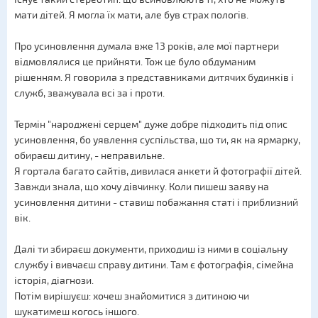
мати дітей. Я могла їх мати, але був страх пологів.
Про усиновлення думала вже 13 років, але мої партнери
відмовлялися це прийняти. Тож це було обдуманим
рішенням. Я говорила з представниками дитячих будинків і
служб, зважувала всі за і проти.
Термін "народжені серцем" дуже добре підходить під опис
усиновлення, бо уявлення суспільства, що ти, як на ярмарку,
обираєш дитину, - неправильне.
Я гортала багато сайтів, дивилася анкети й фотографії дітей.
Завжди знала, що хочу дівчинку. Коли пишеш заяву на
усиновлення дитини - ставиш побажання статі і приблизний
вік.
Далі ти збираєш документи, приходиш із ними в соціальну
службу і вивчаєш справу дитини. Там є фотографія, сімейна
історія, діагнози.
Потім вирішуєш: хочеш знайомитися з дитиною чи
шукатимеш когось іншого.