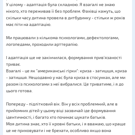
У цілому - адаптація була складною. Я взагалі не знаю
нікого, хто переживав її без проблем. Фахівці кажуть, що
скільки часу дитина провела в дитбудинку - стільки ж років
має піти на адаптацію.
Ми працювали з кількома психологами, дефектологами,
логопедами, проходили арттерапію.
І адаптація ще не закінчилася, формування прив'язаності
триває.
Взагалі - це як "американські гірки": криза - затишшя, криза
- затишшя. Нещодавно у нас була криза в стосунках, але ми
разом із психологами з неї вибралися. Це триватиме, і я до
цього готова.
Попереду - підлітковий вік. Він у всіх проблемний, але в
прийомних дітей у цьому віці зазвичай іде формування
ідентичності, і багато хто починає шукати батьків.
Моя дитина знає, хто її кровні батьки, і я вважаю, що краще
це не приховувати і не брехати, особливо якщо вона