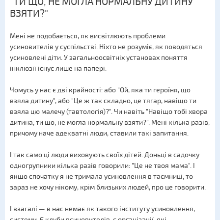
"ТИ ЩО, НЕ МОГЛА НОРМАЛЬНУ ДИТИНУ
ВЗЯТИ?"
Мені не подобається, як висвітлюють проблеми
усиновителів у суспільстві. Ніхто не розуміє, як поводяться
усиновлені діти. У загальноосвітніх установах поняття
інклюзії існує лише на папері.
Чомусь у нас є дві крайності: або "Ой, яка ти героїня, що
взяла дитину", або "Це ж так складно, це тягар, навіщо ти
взяла цю малечу (тавтологія)?". Чи навіть "Навіщо тобі хвора
дитина, ти що, не могла нормальну взяти?". Мені кілька разів,
причому наче адекватні люди, ставили такі запитання.
І так само ці люди виховують своїх дітей. Доньці в садочку
одногрупники кілька разів говорили: "Це не твоя мама". І
якщо спочатку я не тримала усиновлення в таємниці, то
зараз не хочу нікому, крім близьких людей, про це говорити.
І взагалі — в нас немає як такого інституту усиновлення,
системи. Є клуби всиновителів, є організації, які