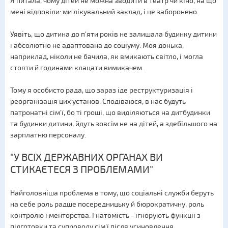
Я питала, чому дітей не можна зводити в театр чи кіно, на що
мені відповіли: ми лікувальний заклад, і це заборонено.
Уявіть, що дитина до п'яти років не залишала будинку дитини
і абсолютно не адаптована до соціуму. Моя донька,
наприклад, ніколи не бачила, як вмикають світло, і могла
стояти й годинами клацати вимикачем.
Тому я особисто рада, що зараз іде реструктуризація і
реорганізація цих установ. Сподіваюся, в нас будуть
патронатні сім'ї, бо ті гроші, що виділяються на дитбудинки
та будинки дитини, йдуть зовсім не на дітей, а здебільшого на
зарплатню персоналу.
"У ВСІХ ДЕРЖАВНИХ ОРГАНАХ ВИ
СТИКАЄТЕСЯ З ПРОБЛЕМАМИ"
Найголовніша проблема в тому, що соціальні служби беруть
на себе роль радше посередницьку й бюрократичну, роль
контролю і менторства. І натомість - ігнорують функції з
підготовки та супроводу сім'ї після усиновлення.