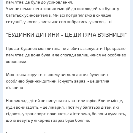
пам'ятає, де була до усиновлення.
У мене немає негативних емоцій до цих людей, як буває у
багатьох усиновителів. Ми всі потрапляємо в складні
ситуації, у когось вистачає сил вибратися, у когось - ні.
"БУДИНКИ ДИТИНИ - ЦЕ ДИТЯЧА В'ЯЗНИЦЯ"
Про дитбудинок моя дитина не любить згадувати. Прекрасно
пам'ятає, де вона була, але спогади залишилися не особливо
хорошими.
Моя точка зору: те, в якому вигляді дитячі будинки, і
особливо будинки дитини, існують зараз, - це дитяча
в'язниця.
Наприклад, дітей не випускають за територію. Єдине місце,
куди вони їздять, - це лікарня, і потім у багатьох дітей, які
сідають у транспорт, починається істерика, бо вони думають,
що їх везуть у лікарню і зараз буде боляче.