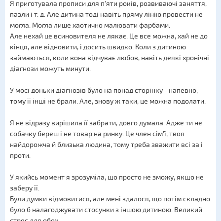
Я приготувала прописи для п'яти років, розвиваючі заняття,
пазли і т. д. Але дитина тоді навіть пряму лінію провести не
могла. Могла лише хаотично малювати фарбами.
Але нехай це всиновителя не лякає. Це все можна, хай не до
кінця, але відновити, і досить швидко. Коли з дитиною
займаються, коли вона відчуває любов, навіть деякі хронічні
діагнози можуть минути.
У моєї доньки діагнозів було на понад сторінку - напевно,
тому її інші не брали. Але, знову ж таки, це можна подолати.
Я не відразу вирішила її забрати, довго думала. Адже ти не
собачку береш і не товар на ринку. Це член сім'ї, твоя
найдорожча й близька людина, тому треба зважити всі за і
проти.
У якийсь момент я зрозуміла, що просто не зможу, якщо не
заберу її.
Були думки відмовитися, але мені здалося, що потім складно
було б налагоджувати стосунки з іншою дитиною. Великий
стрес для обох.