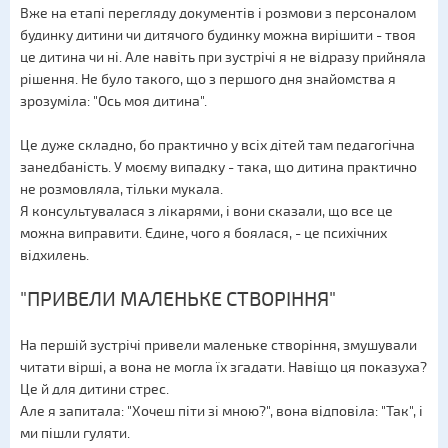
Вже на етапі перегляду документів і розмови з персоналом
будинку дитини чи дитячого будинку можна вирішити - твоя
це дитина чи ні. Але навіть при зустрічі я не відразу прийняла
рішення. Не було такого, що з першого дня знайомства я
зрозуміла: "Ось моя дитина".
Це дуже складно, бо практично у всіх дітей там педагогічна
занедбаність. У моєму випадку - така, що дитина практично
не розмовляла, тільки мукала.
Я консультувалася з лікарями, і вони сказали, що все це
можна виправити. Єдине, чого я боялася, - це психічних
відхилень.
"ПРИВЕЛИ МАЛЕНЬКЕ СТВОРІННЯ"
На першій зустрічі привели маленьке створіння, змушували
читати вірші, а вона не могла їх згадати. Навіщо ця показуха?
Це й для дитини стрес.
Але я запитала: "Хочеш піти зі мною?", вона відповіла: "Так", і
ми пішли гуляти.