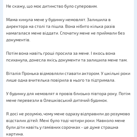
Не скажу, що моє дитинство було суперовим.
Мама кинула мене у будинку немовлят. Залишила в
директора на столі та пішла. Вона нібито кілька разів
намагалася мене віддати. Спочатку мене не приймали без
документів.
Потім вона навіть гроші просила за мене. І якось вона
психанула, донесла якісь документи та залишила мене там.
Віталія Пронька відмовляли ставати актором. У шкільні роки
лише одна вчителька повірила в нього та підтримала.
У будинку для немовлят я провів близько півтора року. Потім
мене перевезли в Олешківський дитячий будинок.
Я досі не розумію, чому мене одразу відправили до розумово
відсталих дітей. Мені було тоді чотири роки. Навколо мене
були діти навіть у гамівних сорочках - це дуже страшна
картина.