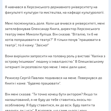
Я навчався в Херсонського державного університету на
факультеті культури та мистецтва, на кафедрі культурології.
Мені посміхнулась доля. Коли ще вчився в університеті, мені
зателефонував Олександр Книга, директор Херсонського
театру імені Миколи Куліша. Він сказав: "Віталію, ти б не
хотів попрацювати в театрі?" Я тільки почув "працювати в
театрі", то й кажу: "Звісно!"
Вони вирішили запросити на головну роль у виставі "Каліка з
острову Інішмаан" людину з інвалідністю." В Олешківському
інтернаті їм розповіли про мене. І мені дали шанс.
Режисер Сергій Павлюк подивився на мене. Повернувся до
Книги і каже: "Будемо працювати".
Він мені сказав: "Ти точно хочеш бути актором? Якщо ти
налаштований, я не буду до тебе ставитись якось по-
особливому. Я буду ставитися, як до всіх. Буду лаяти та
хвалити, як і усіх". Я відповів, що саме цього і хочу.