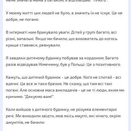
мене значать мама з батьком, я відповідаю: "Нічого".
У моєму житті цих людей не було, а значить їх не існує. Це не
добре, не погано.
В інтернаті нам бракувало уваги. Дітей у групі багато, всі
різні, запальні. Якщо ми бачили, що вихователь до когось
краще ставився, ревнували.
Я завдяки дитячому будинку побував за кордоном. Багато
разів відвідував Німеччину, був у Польщі. Це з позитивного.
Кажуть, що дитячий будинок - це добре. Кого не спитай - всі
вдячні. Це все ж таки брехня. Не скажу, що там всі такі
погані. Але основна маса викладачів - це не ті люди, яким ми
кричимо: "Дякуємо вам!".
Коли вийшов з дитячого будинку, не розумів елементарні
речі. Ми виходили звідти, мов якісь мауглі, які нічого, окрім
джунглів, не бачили.