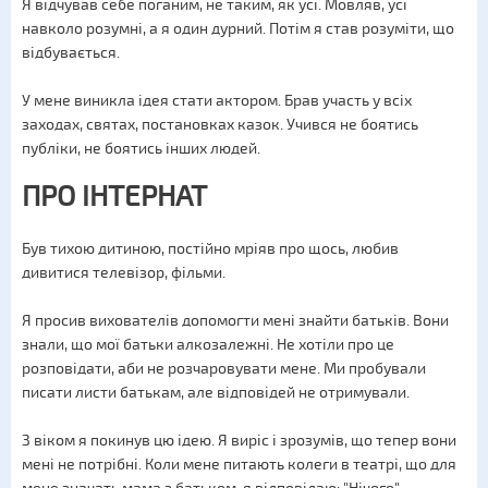
Я відчував себе поганим, не таким, як усі. Мовляв, усі
навколо розумні, а я один дурний. Потім я став розуміти, що
відбувається.
У мене виникла ідея стати актором. Брав участь у всіх
заходах, святах, постановках казок. Учився не боятись
публіки, не боятись інших людей.
ПРО ІНТЕРНАТ
Був тихою дитиною, постійно мріяв про щось, любив
дивитися телевізор, фільми.
Я просив вихователів допомогти мені знайти батьків. Вони
знали, що мої батьки алкозалежні. Не хотіли про це
розповідати, аби не розчаровувати мене. Ми пробували
писати листи батькам, але відповідей не отримували.
З віком я покинув цю ідею. Я виріс і зрозумів, що тепер вони
мені не потрібні. Коли мене питають колеги в театрі, що для