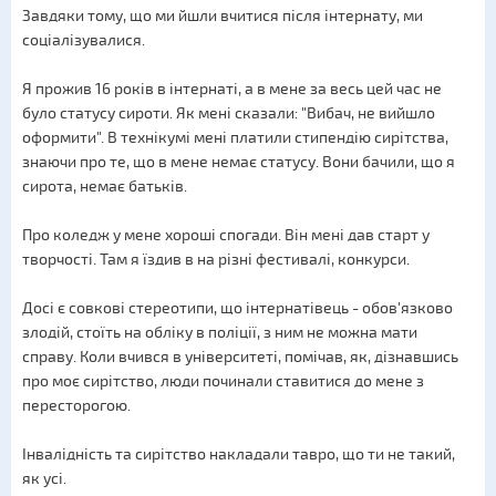
Завдяки тому, що ми йшли вчитися після інтернату, ми
соціалізувалися.
Я прожив 16 років в інтернаті, а в мене за весь цей час не
було статусу сироти. Як мені сказали: "Вибач, не вийшло
оформити". В технікумі мені платили стипендію сирітства,
знаючи про те, що в мене немає статусу. Вони бачили, що я
сирота, немає батьків.
Про коледж у мене хороші спогади. Він мені дав старт у
творчості. Там я їздив в на різні фестивалі, конкурси.
Досі є совкові стереотипи, що інтернатівець - обов'язково
злодій, стоїть на обліку в поліції, з ним не можна мати
справу. Коли вчився в університеті, помічав, як, дізнавшись
про моє сирітство, люди починали ставитися до мене з
пересторогою.
Інвалідність та сирітство накладали тавро, що ти не такий,
як усі.