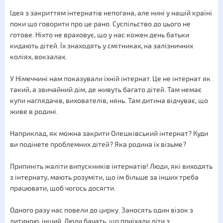
Ідея з закриттям інтернатів непогана, але нині у нашій країні
поки що говорити про це рано. Суспільство до цього не
готове. Ніхто не враховує, що у нас кожен день батьки
кидають дітей. Їх знаходять у смітниках, на залізничних
коліях, вокзалах.
У Німеччині нам показували їхній інтернат. Це не інтернат як
такий, а звичайний дім, де живуть багато дітей. Там немає
купи наглядачів, вихователів, нянь. Там дитина відчуває, що
живе в родині.
Наприклад, як можна закрити Олешківський інтернат? Куди
ви подінете проблемних дітей? Яка родина їх візьме?
Припиніть жаліти випускників інтернатів! Люди, які виходять
з інтернату, мають розуміти, що їм більше за інших треба
працювати, щоб чогось досягти.
Одного разу нас повели до цирку. Заносять один візок з
дитиною, інший. Люди бачать, що приїхали діти з