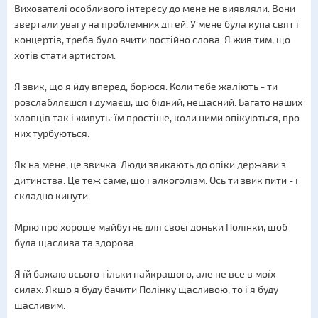
Вихователі особливого інтересу до мене не виявляли. Вони
звертали увагу на проблемних дітей. У мене була купа свят і
концертів, треба було вчити постійно слова. Я жив тим, що
хотів стати артистом.
Я звик, що я йду вперед, борюся. Коли тебе жаліють - ти
розслабляєшся і думаєш, що бідний, нещасний. Багато наших
хлопців так і живуть: їм простіше, коли ними опікуються, про
них турбуються.
Як на мене, це звичка. Люди звикають до опіки держави з
дитинства. Це теж саме, що і алкоголізм. Ось ти звик пити - і
складно кинути.
Мрію про хороше майбутнє для своєї доньки Полінки, щоб
була щаслива та здорова.
Я їй бажаю всього тільки найкращого, але не все в моїх
силах. Якщо я буду бачити Полінку щасливою, то і я буду
щасливим.