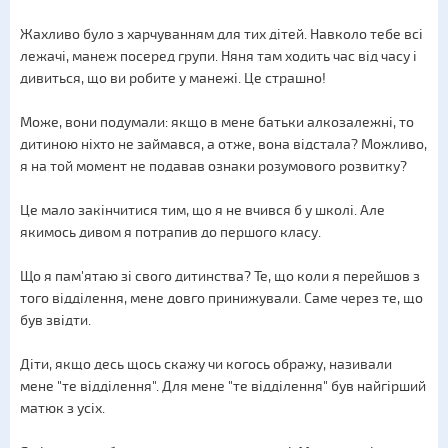
Жахливо було з харчуванням для тих дітей. Навколо тебе всі
лежачі, манеж посеред групи. Няня там ходить час від часу і
дивиться, що ви робите у манежі. Це страшно!
Може, вони подумали: якщо в мене батьки алкозалежні, то
дитиною ніхто не займався, а отже, вона відстала? Можливо,
я на той момент не подавав ознаки розумового розвитку?
Це мало закінчитися тим, що я не вчився б у школі. Але
якимось дивом я потрапив до першого класу.
Що я пам'ятаю зі свого дитинства? Те, що коли я перейшов з
того відділення, мене довго принижували. Саме через те, що
був звідти.
Діти, якщо десь щось скажу чи когось ображу, називали
мене "те відділення". Для мене "те відділення" був найгірший
матюк з усіх.