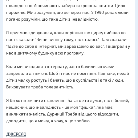
інвалідністю, й починають забирати гроші за квитки. Цирк
порожніє. Ми зрозуміли, що це через нас. У 1990 роках люди
погано розуміли, що таке діти з інвалідністю.
Я приємно здивувався, коли керівництво цирку вийшло до
нас і сказало: "Ви не винні у тому, що сталось". Там сказали:
"Їдьте до себе в інтернат, ми зараз їдемо до вас". І відіграли у
нас в дитячому будинку всю програму.
Коли ми виходили з інтернату, часто бачили, як мами
закривали дітям очі. Щоб ті нас не помітили. Навпаки, нехай
діти змалку ростуть і бачать, що в суспільстві є такі люди.
Виховувати треба толерантність.
Я би хотів змінити ставлення. Багато хто думає, що я бідний,
нещасний, що інвалідність - це моя "фішка", яка має
викликати жалість. Дурниці! Треба від цього відходити,
доводити, що я можу, я хочу, я це зроблю.
ДЖЕРЕЛО