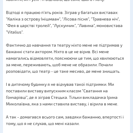
Відтоді я працюю п'ять років. Зіграв у багатьох виставах:
"Каліка з острову Інішмаан", "Лісова пісня", "Травнева ніч",
"Фея в царстві тролей", "Лускунчик", "Лавина", моновистава
"Vitalius".
Фактично до навчання та театру ніхто мене не підтримав у
бажанні стати актором. Ніхто в це не вірив. Всі мене
намагались відмовляти, пояснюючи це тим, що хвилюються
за мене, переживають, щоб мене не образили. Почали
розповідати, що театр - це таке месиво, де мене знищать.
І в дитячому будинку я не відчував такої підтримки. Ми
поставили виставу випускним класом "Сватання на
Гончарівці", де я зіграв Стецька. Тільки викладачка Ірина
Миколаївна, яка з нами ставила виставу, і вірила в мене.
А так - домагався всього сам, завдяки бажанню, впертості і
тому, що я не слухав, що мені казали.