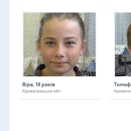
Віра, 19 років
Тимофі
Кіровоградська обл
Кіровогр