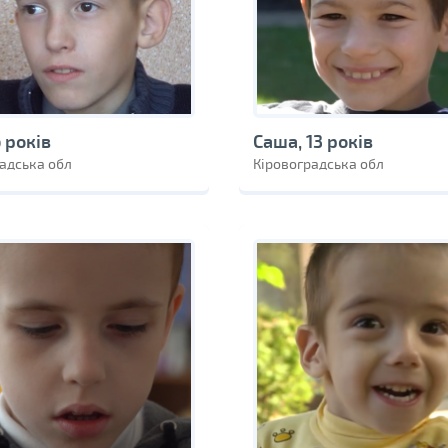
6 років
Саша, 13 років
адська обл
Кіровоградська обл