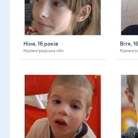
Ніна, 16 років
Вітя, 1
Кіровоградська обл
Кіровогр