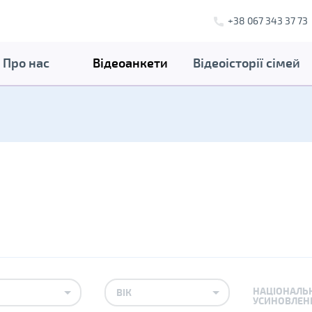
+38 067 343 37 73
Про нас
Відеоанкети
Відеоісторії сімей
НАЦІОНАЛЬ
ВІК
УСИНОВЛЕН