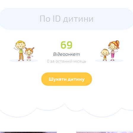
69
Відеоанкет
0 за останній місяць
Шукати дитину