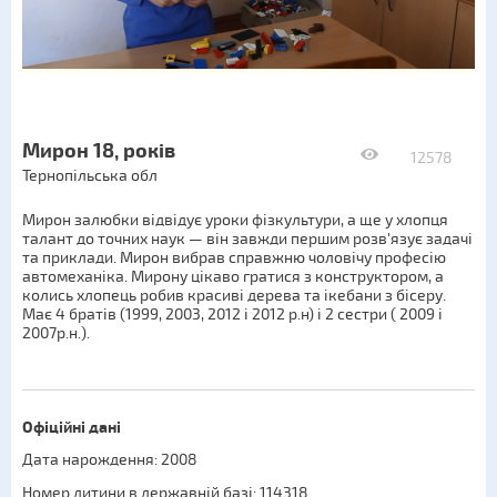
Мирон 18, років
12578
Тернопільська обл
Мирон залюбки відвідує уроки фізкультури, а ще у хлопця
талант до точних наук — він завжди першим розв'язує задачі
та приклади. Мирон вибрав справжню чоловічу професію
автомеханіка. Мирону цікаво гратися з конструктором, а
колись хлопець робив красиві дерева та ікебани з бісеру.
Має 4 братів (1999, 2003, 2012 і 2012 р.н) і 2 сестри ( 2009 і
2007р.н.).
Офіційні дані
Дата нарождення: 2008
Номер дитини в державній базі: 114318