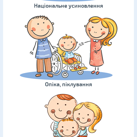
Національне усиновлення
Опіка, піклування