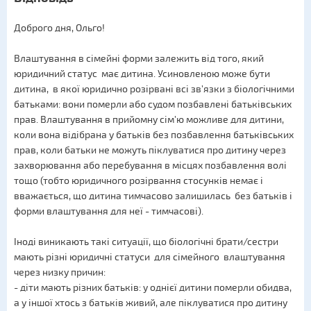
Доброго дня, Ольго!
Влаштування в сімейні форми залежить від того, який
юридичний статус має дитина. Усиновленою може бути
дитина, в якої юридично розірвані всі зв’язки з біологічними
батьками: вони померли або судом позбавлені батьківських
прав. Влаштування в прийомну сім’ю можливе для дитини,
коли вона відібрана у батьків без позбавлення батьківських
прав, коли батьки не можуть піклуватися про дитину через
захворювання або перебування в місцях позбавлення волі
тощо (тобто юридичного розірвання стосунків немає і
вважається, що дитина тимчасово залишилась без батьків і
форми влаштування для неї - тимчасові).
Іноді виникають такі ситуації, що біологічні брати/сестри
мають різні юридичні статуси для сімейного влаштування
через низку причин:
- діти мають різних батьків: у однієї дитини померли обидва,
а у іншої хтось з батьків живий, але піклуватися про дитину