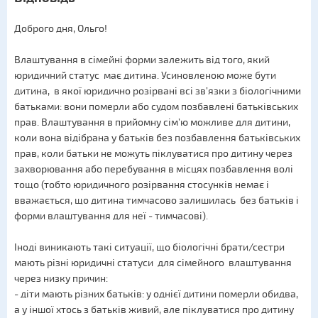
Доброго дня, Ольго!
Влаштування в сімейні форми залежить від того, який
юридичний статус має дитина. Усиновленою може бути
дитина, в якої юридично розірвані всі зв’язки з біологічними
батьками: вони померли або судом позбавлені батьківських
прав. Влаштування в прийомну сім’ю можливе для дитини,
коли вона відібрана у батьків без позбавлення батьківських
прав, коли батьки не можуть піклуватися про дитину через
захворювання або перебування в місцях позбавлення волі
тощо (тобто юридичного розірвання стосунків немає і
вважається, що дитина тимчасово залишилась без батьків і
форми влаштування для неї - тимчасові).
Іноді виникають такі ситуації, що біологічні брати/сестри
мають різні юридичні статуси для сімейного влаштування
через низку причин:
- діти мають різних батьків: у однієї дитини померли обидва,
а у іншої хтось з батьків живий, але піклуватися про дитину