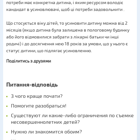
потреби має конкретна дитина, і яким ресурсом володіє
кандидат в усиновлювачі, щоб ці потреби задовольнити .
Що стосується віку дітей, то усиновити дитину можна від 2
місяців (якщо дитина була залишена в пологовому будинку
або його відмовилися забрати з лікарні батьки чи інші
родичі) і до досягнення нею 18 років за умови, що у нього є
статус дитини, що підлягає усиновленню.
Поділитись з друзями
Питання-відповідь
З чого краще почати?
Помогите разобраться!
Существуют ли какие-либо ограничения по съемке
несовершеннолетних детей?
Нужно ли знакомится обоим?