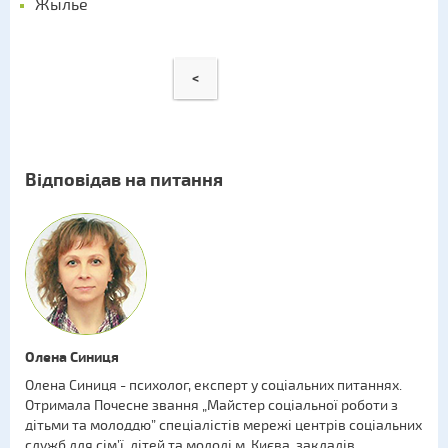
Жылье
<
Відповідав на питання
Олена Синиця
Олена Синиця - психолог, експерт у соціальних питаннях.
Отримала Почесне звання „Майстер соціальної роботи з
дітьми та молоддю” спеціалістів мережі центрів соціальних
служб для сім’ї, дітей та молоді м. Києва, закладів