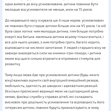
одна вимога до віку усиновлювача: дитина повинна бути
молодше від усиновителя не менше, аніж на 15 років.
До недавнього часу існувала ще й інша норма: усиновлювач
не повинен бути старше дитини більше ніж на 45 років. І в ній
була своя логіка: чим молодша дитина, тим більше потрібно
енергії від батька: маленька дитина всьому тільки вчиться, і
все для нього цікаво, з ним потрібно грати, багато ходити,
відповідати на численні запитання. У людей старшого віку не
завжди знаходяться сили на книжки-ігри-походи, і дитина
може від цього сильно втрачати в отриманні стимулів для
розвитку.
Тому якщо мова йде про усиновлення дитини (будь-якого
віку) важливо оцінити свій внутрішній емоційний резерв,
мобільність, здатність до швидких і адекватним реакцій.
Оскільки прописаної верхньої межі на сьогоднішній день
немає, фахівці служби у справах дітей, які складають
висновок про доцільність усиновлення та відповідність його
інтересам дитини, повинні будуть проаналізувати, в чому