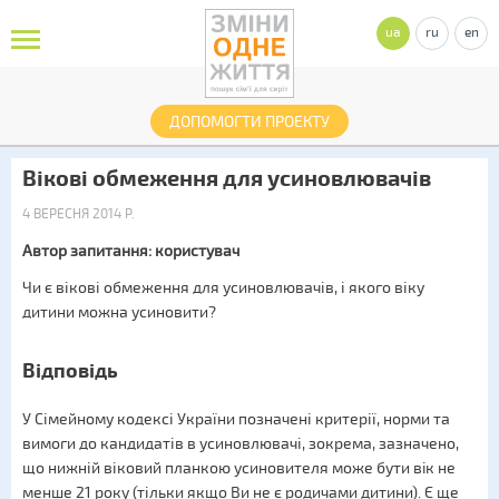
ua
ru
en
ДОПОМОГТИ ПРОЕКТУ
Вікові обмеження для усиновлювачів
4 ВЕРЕСНЯ 2014 Р.
Автор запитання: користувач
Чи є вікові обмеження для усиновлювачів, і якого віку
дитини можна усиновити?
Відповідь
У Сімейному кодексі України позначені критерії, норми та
вимоги до кандидатів в усиновлювачі, зокрема, зазначено,
що нижній віковий планкою усиновителя може бути вiк не
менше 21 року (тільки якщо Ви не є родичами дитини). Є ще