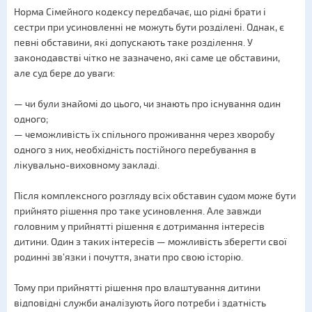
Норма Сімейного кодексу передбачає, що рідні брати і
сестри при усиновленні не можуть бути розділені. Однак, є
певні обставини, які допускають таке розділення. У
законодавстві чітко не зазначено, які саме це обставини,
але суд бере до уваги:
— чи були знайомі до цього, чи знають про існування один
одного;
— чеможливість їх спільного проживання через хворобу
одного з них, необхідність постійного перебування в
лікувально-виховному закладі.
Після комплексного розгляду всіх обставин судом може бути
прийнято рішення про таке усиновлення. Але завжди
головним у прийнятті рішення є дотримання інтересів
дитини. Один з таких інтересів — можливість зберегти свої
родинні зв’язки і почуття, знати про свою історію.
Тому при прийнятті рішення про влаштування дитини
відповідні служби аналізують його потреби і здатність