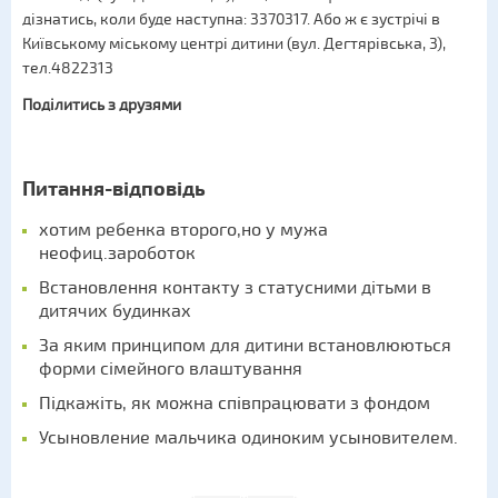
дізнатись, коли буде наступна: 3370317. Або ж є зустрічі в
Київському міському центрі дитини (вул. Дегтярівська, 3),
тел.4822313
Поділитись з друзями
Питання-відповідь
хотим ребенка второго,но у мужа
неофиц.зароботок
Встановлення контакту з статусними дітьми в
дитячих будинках
За яким принципом для дитини встановлюються
форми сімейного влаштування
Підкажіть, як можна співпрацювати з фондом
Усыновление мальчика одиноким усыновителем.