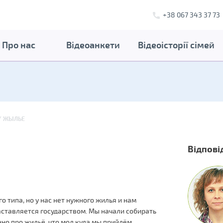
+38 067 343 37 73
Про нас
Відеоанкети
Відеоісторії сімей
ЖЫЛЬЕ
Відпові
о типа, но у нас нет нужного жилья и нам
аставляется государством. Мы начали собирать
но про жильё, что мол куда мы прийдём