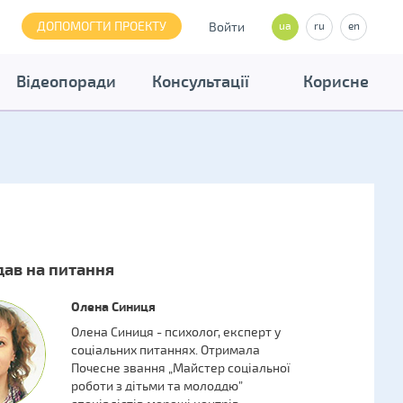
ДОПОМОГТИ ПРОЕКТУ
Войти
ua
ru
en
Відеопоради
Консультації
Корисне
дав на питання
Олена Синиця
Олена Синиця - психолог, експерт у
соціальних питаннях. Отримала
Почесне звання „Майстер соціальної
роботи з дітьми та молоддю”