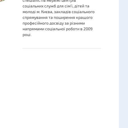
спеціалістів мережі центрів
соціальних служб для сім’ї, дітей та
молоді м. Києва, закладів соціального
спрямування та поширення кращого
професійного досвіду за різними
напрямами соціальної роботи в 2009
році.