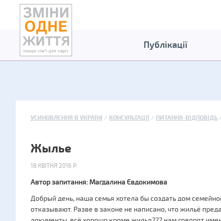
Публікації
УСИНОВЛЕННЯ В УКРАЇНІ
КОНСУЛЬТАЦІЇ
ПИТАННЯ-ВІДПОВІДЬ
Жылье
18 КВІТНЯ 2016 Р.
Автор запитання: Магдалина Євдокимова
Добрый день, наша семья хотела бы создать дом семейног
отказывают. Разве в законе не написано, что жильё пред
документы, всё хорошо кроме жилья??? нам говорят имен