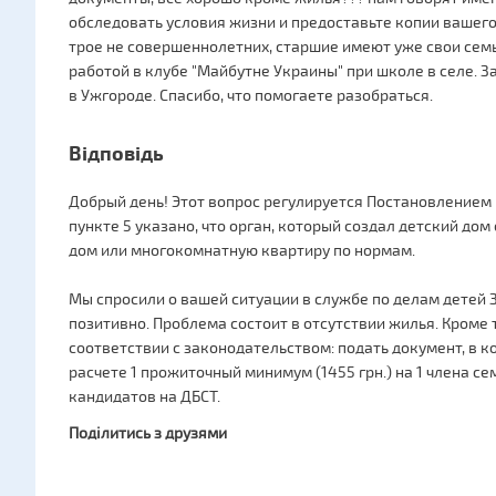
обследовать условия жизни и предоставьте копии вашего 
трое не совершеннолетних, старшие имеют уже свои семь
работой в клубе "Майбутне Украины" при школе в селе. З
в Ужгороде. Спасибо, что помогаете разобраться.
Відповідь
Добрый день! Этот вопрос регулируется Постановлением 
пункте 5 указано, что орган, который создал детский до
дом или многокомнатную квартиру по нормам.
Мы спросили о вашей ситуации в службе по делам детей 
позитивно. Проблема состоит в отсутствии жилья. Кроме 
соответствии с законодательством: подать документ, в 
расчете 1 прожиточный минимум (1455 грн.) на 1 члена се
кандидатов на ДБСТ.
Поділитись з друзями