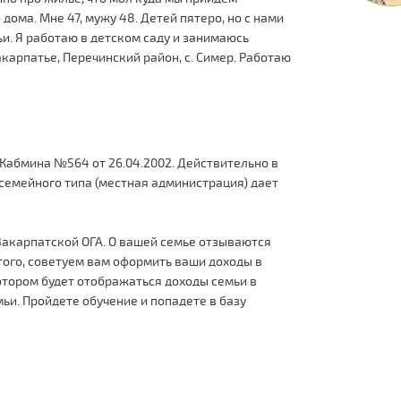
дома. Мне 47, мужу 48. Детей пятеро, но с нами
и. Я работаю в детском саду и занимаюсь
акарпатье, Перечинский район, с. Симер. Работаю
Кабмина №564 от 26.04.2002. Действительно в
м семейного типа (местная администрация) дает
Закарпатской ОГА. О вашей семье отзываются
того, советуем вам оформить ваши доходы в
котором будет отображаться доходы семьи в
мьи. Пройдете обучение и попадете в базу