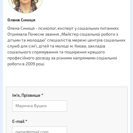
Олена Синиця
Олена Синиця - психолог, експерт у соціальних питаннях.
Отримала Почесне звання „Майстер соціальної роботи з
дітьми та молоддю” спеціалістів мережі центрів соціальних
служб для сім’ї, дітей та молоді м. Києва, закладів
соціального спрямування та поширення кращого
професійного досвіду за різними напрямами соціальної
роботи в 2009 році.
Ім'я, Прізвище
*
E-mail
*