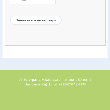
Підписатися на вебінари
03150, Україна, м.Київ, вул. Антоновича 59, оф. 18
changeonelife@ukr.net, +380(67)343-3773