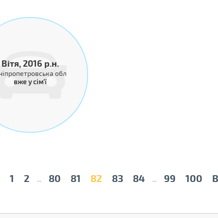
Вітя, 2016 р.н.
ніпропетровська обл
вже у сім'ї
1
2
80
81
82
83
84
99
100
...
...