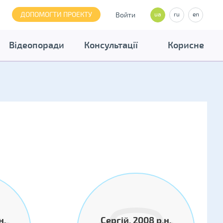
ДОПОМОГТИ ПРОЕКТУ
Войти
ua
ru
en
Відеопоради
Консультації
Корисне
н.
Сергій, 2008 р.н.