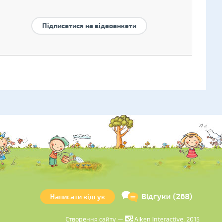
Підписатися на відеоанкети
Відгуки (268)
Написати відгук
Створення сайту —
Aiken Interactive, 2015