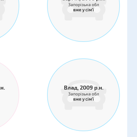
Запорізька обл
вже у сім'ї
н.
Влад, 2009 р.н.
Запорізька обл
вже у сім'ї