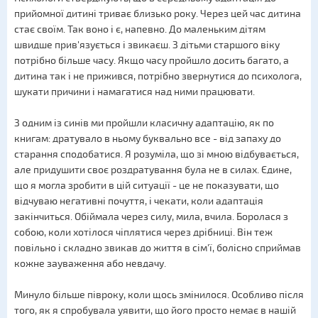
прийомної дитині триває близько року. Через цей час дитина
стає своїм. Так воно і є, напевно. До маленьким дітям
швидше прив'язується і звикаєш. З дітьми старшого віку
потрібно більше часу. Якщо часу пройшло досить багато, а
дитина так і не прижився, потрібно звернутися до психолога,
шукати причини і намагатися над ними працювати.
З одним із синів ми пройшли класичну адаптацію, як по
книгам: дратувало в ньому буквально все - від запаху до
старання сподобатися. Я розуміла, що зі мною відбувається,
але придушити своє роздратування була не в силах. Єдине,
що я могла зробити в цій ситуації - це не показувати, що
відчуваю негативні почуття, і чекати, коли адаптація
закінчиться. Обіймала через силу, мила, вчила. Боролася з
собою, коли хотілося чіплятися через дрібниці. Він теж
повільно і складно звикав до життя в сім'ї, болісно сприймав
кожне зауваження або невдачу.
Минуло більше півроку, коли щось змінилося. Особливо після
того, як я спробувала уявити, що його просто немає в нашій