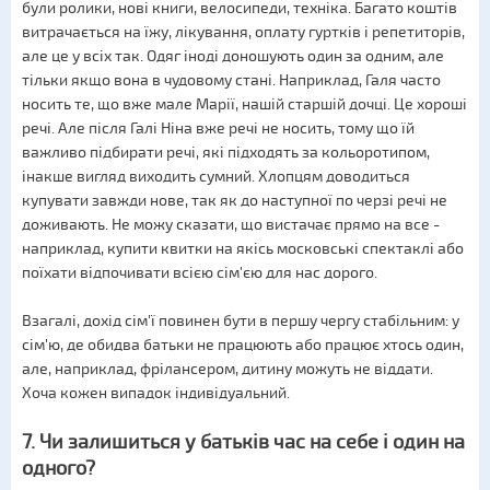
були ролики, нові книги, велосипеди, техніка. Багато коштів
витрачається на їжу, лікування, оплату гуртків і репетиторів,
але це у всіх так. Одяг іноді доношують один за одним, але
тільки якщо вона в чудовому стані. Наприклад, Галя часто
носить те, що вже мале Марії, нашій старшій дочці. Це хороші
речі. Але після Галі Ніна вже речі не носить, тому що їй
важливо підбирати речі, які підходять за кольоротипом,
інакше вигляд виходить сумний. Хлопцям доводиться
купувати завжди нове, так як до наступної по черзі речі не
доживають. Не можу сказати, що вистачає прямо на все -
наприклад, купити квитки на якісь московські спектаклі або
поїхати відпочивати всією сім'єю для нас дорого.
Взагалі, дохід сім'ї повинен бути в першу чергу стабільним: у
сім'ю, де обидва батьки не працюють або працює хтось один,
але, наприклад, фрілансером, дитину можуть не віддати.
Хоча кожен випадок індивідуальний.
7. Чи залишиться у батьків час на себе і один на
одного?