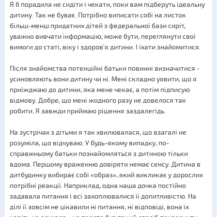
Я б порадила не сидіти і чекати, поки вам підберуть ідеальну
дитину. Так не буває. Потрібно виписати собі на листок
більш-менш придатних дітей з федеральної бази сиріт,
уважно вивчати інформацію, може бути, переглянути свої
вимоги до статі, віку і здоров'я дитини. І їхати знайомитися.
Після знайомства потенційні батьки повинні визначитися -
усиновляють вони дитину чи ні. Мені складно уявити, що я
приїжджаю до дитини, яка мене чекає, а потім підписую
відмову. Добре, що мені жодного разу не довелося так
робити. Я завжди приймаю рішення заздалегідь.
На зустрічах з дітьми я так хвилювалася, що взагалі не
розуміла, що відчуваю. У будь-якому випадку, по-
справжньому батьки познайомляться з дитиною тільки
вдома. Першому враженню довіряти немає сенсу. Дитина в
дитбудинку вибирає собі «образ», який викликає у дорослих
потрібні реакції. Наприклад, одна наша дочка постійно
задавала питання і всі захоплювалися її допитливістю. На
ділі її зовсім не цікавили ні питання, ні відповіді, вона їх