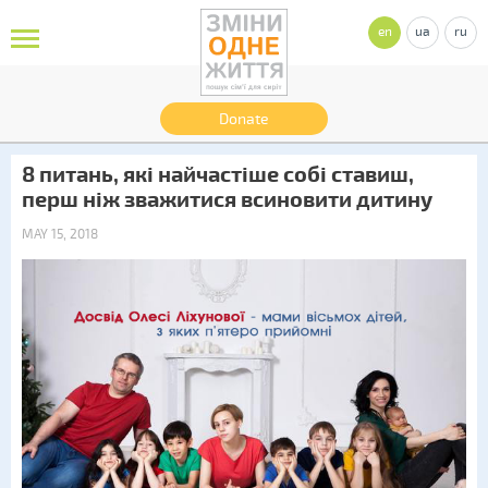
en
ua
ru
Donate
8 питань, які найчастіше собі ставиш,
перш ніж зважитися всиновити дитину
MAY 15, 2018