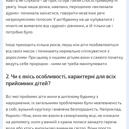
навіть не слухала - це просто був такий спосіб привернути
увагу. Інша наша дочка, навпаки, періодично «включала
дурня»: починала заїкатися, говорити незв'язні речі
незрозумілими голосом. У дитбудинку на це купувалися і
нічого не вимагали від «дурної» дівчинки, а їй тільки це і
потрібно було.
Іноді проходить кілька років, перш ніж діти позбавляються
від своїх масок і починають нормально спілкуватися з
дорослими. При цьому з іншими дітьми вони з самого початку
ведуть себе природно - ними не треба маніпулювати.
2. Чи є якісь особливості, характерні для всіх
прийомних дітей?
Всі мої прийомні діти жили в дитячому будинку з
народження, їх загальними проблемами були невпевненість
в собі, вузький кругозір і вивчена безпорадність. Наприклад,
Кирило і Ніна, яких ми взяли в семирічному віці, не кликали
на допомогу, коли у ванній з крана лилася занадто гаряча
вода або хтось випадково вимикав світло. Вони просто