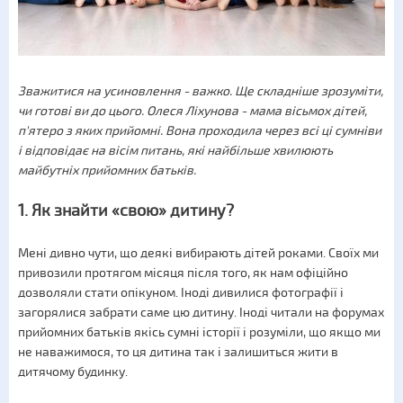
Зважитися на усиновлення - важко. Ще складніше зрозуміти,
чи готові ви до цього. Олеся Ліхунова - мама вісьмох дітей,
п'ятеро з яких прийомні. Вона проходила через всі ці сумніви
і відповідає на вісім питань, які найбільше хвилюють
майбутніх прийомних батьків.
1. Як знайти «свою» дитину?
Мені дивно чути, що деякі вибирають дітей роками. Своїх ми
привозили протягом місяця після того, як нам офіційно
дозволяли стати опікуном. Іноді дивилися фотографії і
загорялися забрати саме цю дитину. Іноді читали на форумах
прийомних батьків якісь сумні історії і розуміли, що якщо ми
не наважимося, то ця дитина так і залишиться жити в
дитячому будинку.