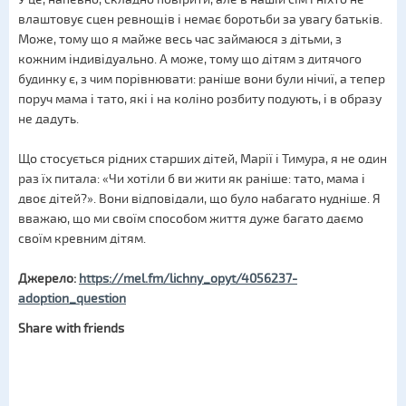
влаштовує сцен ревнощів і немає боротьби за увагу батьків.
Може, тому що я майже весь час займаюся з дітьми, з
кожним індивідуально. А може, тому що дітям з дитячого
будинку є, з чим порівнювати: раніше вони були нічиї, а тепер
поруч мама і тато, які і на коліно розбиту подують, і в образу
не дадуть.
Що стосується рідних старших дітей, Марії і Тимура, я не один
раз їх питала: «Чи хотіли б ви жити як раніше: тато, мама і
двоє дітей?». Вони відповідали, що було набагато нудніше. Я
вважаю, що ми своїм способом життя дуже багато даємо
своїм кревним дітям.
Джерело:
https://mel.fm/lichny_opyt/4056237-
adoption_question
Share with friends