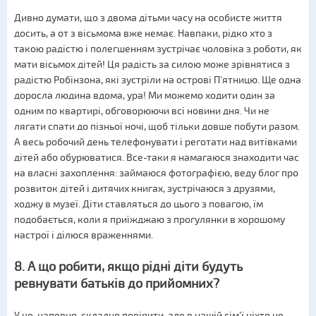
Дивно думати, що з двома дітьми часу на особисте життя
досить, а от з вісьмома вже немає. Навпаки, рідко хто з
такою радістю і полегшенням зустрічає чоловіка з роботи, як
мати вісьмох дітей! Ця радість за силою може зрівнятися з
радістю Робінзона, які зустріли на острові П'ятницю. Ще одна
доросла людина вдома, ура! Ми можемо ходити один за
одним по квартирі, обговорюючи всі новини дня. Чи не
лягати спати до пізньої ночі, щоб тільки довше побути разом.
А весь робочий день телефонувати і реготати над витівками
дітей або обурюватися. Все-таки я намагаюся знаходити час
на власні захоплення: займаюся фотографією, веду блог про
розвиток дітей і дитячих книгах, зустрічаюся з друзями,
ходжу в музеї. Діти ставляться до цього з повагою, їм
подобається, коли я приїжджаю з прогулянки в хорошому
настрої і ділюся враженнями.
8. А що робити, якщо рідні діти будуть
ревнувати батьків до прийомних?
У це, напевно, складно повірити, але в нашій сім'ї ніхто не