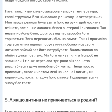
якщо я садила його до себе на коліна.
Пам'ятаю, як він сильно захворів - висока температура,
соплі струмком. Всю ніч плакав у ліжечку на четвереньках.
Моя перша реакція була взяти його на руки, щоб носити і
втішати, але він не давався, бився в істериці і вигинався. Так
незвично йому було, що хтось під час хвороби його
торкається. Звик переносити біль на самоті. Так я і просиділа
тоді всю ніч на підлозі поруч з ним, побоюючись своїм
дотиком зайвий раз його потурбувати. Вадим звикав до
обіймів дуже повільно. Ми його не квапили, а й спроб не
залишали. І тільки через два-три роки він повністю
розслабився і дуже полюбив обніматися. Іноді просто
приходить, лягає животом мені на коліна і висить, як
коромисло, поки я гладжу його спинку. Підзарядиться - і
знову йде грати.
5. А якщо дитина не приживеться в родині?
Психологи стверджують, що в середньому адаптація до