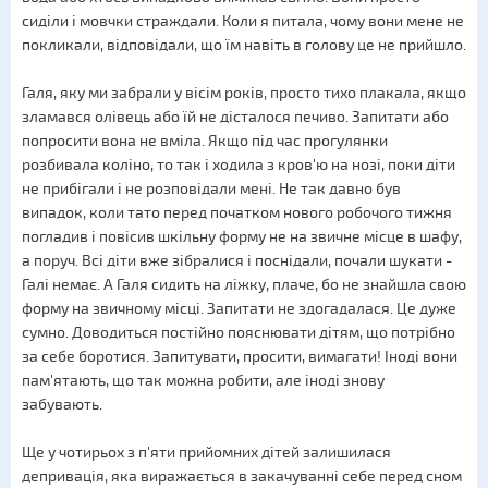
сиділи і мовчки страждали. Коли я питала, чому вони мене не
покликали, відповідали, що їм навіть в голову це не прийшло.
Галя, яку ми забрали у вісім років, просто тихо плакала, якщо
зламався олівець або їй не дісталося печиво. Запитати або
попросити вона не вміла. Якщо під час прогулянки
розбивала коліно, то так і ходила з кров'ю на нозі, поки діти
не прибігали і не розповідали мені. Не так давно був
випадок, коли тато перед початком нового робочого тижня
погладив і повісив шкільну форму не на звичне місце в шафу,
а поруч. Всі діти вже зібралися і поснідали, почали шукати -
Галі немає. А Галя сидить на ліжку, плаче, бо не знайшла свою
форму на звичному місці. Запитати не здогадалася. Це дуже
сумно. Доводиться постійно пояснювати дітям, що потрібно
за себе боротися. Запитувати, просити, вимагати! Іноді вони
пам'ятають, що так можна робити, але іноді знову
забувають.
Ще у чотирьох з п'яти прийомних дітей залишилася
депривація, яка виражається в закачуванні себе перед сном