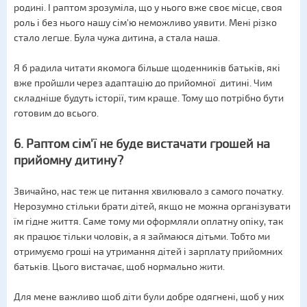
родині. І раптом зрозуміла, що у нього вже своє місце, своя
роль і без нього нашу сім'ю неможливо уявити. Мені різко
стало легше. Була чужа дитина, а стала наша.
Я б радила читати якомога більше щоденників батьків, які
вже пройшли через адаптацію до прийомної дитині. Чим
складніше будуть історії, тим краще. Тому що потрібно бути
готовим до всього.
6. Раптом сім'ї не буде вистачати грошей на
прийомну дитину?
Звичайно, нас теж це питання хвилювало з самого початку.
Нерозумно стільки брати дітей, якщо не можна організувати
їм гідне життя. Саме тому ми оформляли оплатну опіку, так
як працює тільки чоловік, а я займаюся дітьми. Тобто ми
отримуємо гроші на утримання дітей і зарплату прийомних
батьків. Цього вистачає, щоб нормально жити.
Для мене важливо щоб діти були добре одягнені, щоб у них