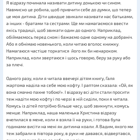
Я відразу починала називати дитину донькою чи сином.
Навмисно це робила, щоб привчити себе до думки, що тепер
це моя дитина. Діти швидше звикали називати нас батьками,
а інших - братами та сестрами. Ще ми намагаємося ввести
якісь традиції, щоб звикати один до одного. Наприклад,
обіймаємось перед сном і бажаємо одне одному на добраніч.
Або я обнімаю новенького, коли читаю вголос книжку.
Намагаюся частіше торкатися його як би ненароком.
Наприклад, коли звертаюся і щось говорю, беру за руку або
за плечі.
Одного разу, коли я читала ввечері дітям книгу, Галя
жартома наділа на себе мою кофту. І раптом сказала: «Ой, як
вона смачно пахне тобою!». І відразу всі діти стали просити
теж надіти мою кофту і по черзі в ній сиділи, поки я читала.
Комусь із дітей потрібно більше часу, щоб звикнути, комусь
менше. Наприклад, наша маленька Христина відразу
вчепилася в мене, коли я взяла її на руки, і готова була
годинами висіти на мені як дитинча коали. А Вадим, якого ми
теж забрали в півтора року, в руки не давався, відвертався,