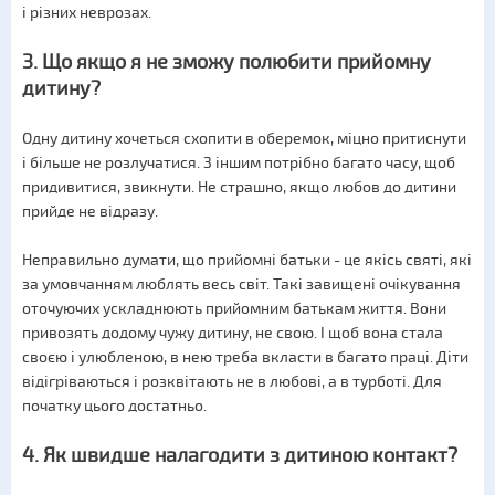
і різних неврозах.
3. Що якщо я не зможу полюбити прийомну
дитину?
Одну дитину хочеться схопити в оберемок, міцно притиснути
і більше не розлучатися. З іншим потрібно багато часу, щоб
придивитися, звикнути. Не страшно, якщо любов до дитини
прийде не відразу.
Неправильно думати, що прийомні батьки - це якісь святі, які
за умовчанням люблять весь світ. Такі завищені очікування
оточуючих ускладнюють прийомним батькам життя. Вони
привозять додому чужу дитину, не свою. І щоб вона стала
своєю і улюбленою, в нею треба вкласти в багато праці. Діти
відігріваються і розквітають не в любові, а в турботі. Для
початку цього достатньо.
4. Як швидше налагодити з дитиною контакт?