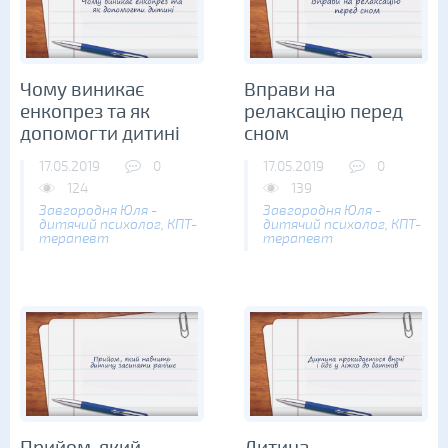
Чому виникає
Вправи на
енкопрез та як
релаксацію перед
допомогти дитині
сном
17.05.2019
0
17.05.2019
0
124
139
Завгородня Юля -
Завгородня Юля -
дитячий психолог, КПТ-
дитячий психолог, КПТ-
терапевт
терапевт
Прийом, який
Дитина