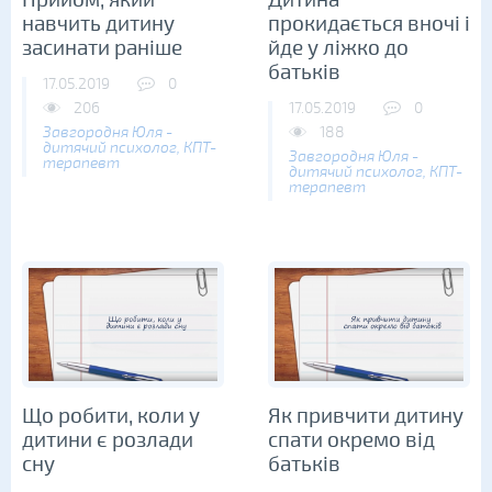
навчить дитину
прокидається вночі і
засинати раніше
йде у ліжко до
батьків
17.05.2019
0
206
17.05.2019
0
Завгородня Юля -
188
дитячий психолог, КПТ-
Завгородня Юля -
терапевт
дитячий психолог, КПТ-
терапевт
Що робити, коли у
Як привчити дитину
дитини є розлади
спати окремо від
сну
батьків