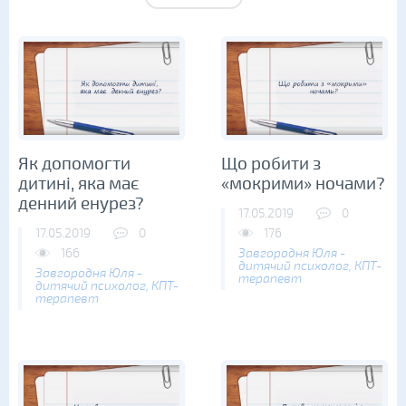
Як допомогти
Що робити з
дитині, яка має
«мокрими» ночами?
денний енурез?
17.05.2019
0
17.05.2019
0
176
166
Завгородня Юля -
дитячий психолог, КПТ-
Завгородня Юля -
терапевт
дитячий психолог, КПТ-
терапевт