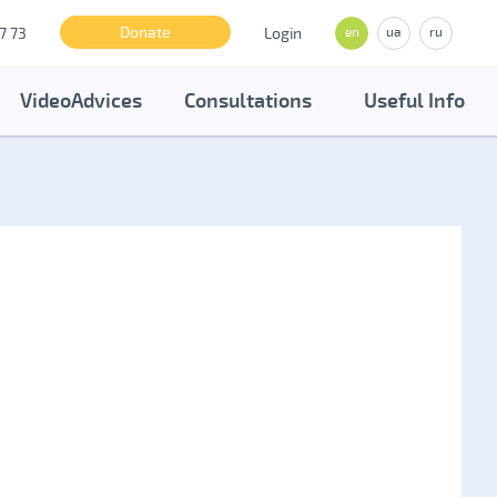
Donate
7 73
Login
en
ua
ru
VideoAdvices
Consultations
Useful Info