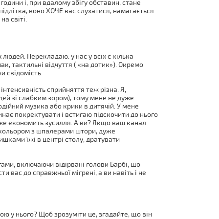
одини і, при вдалому збігу обставин, стане
 підлітка, воно ХОЧЕ вас слухатися, намагається
на світі.
 людей. Перекладаю: у нас у всіх є кілька
мак, тактильні відчуття ( «на дотик»). Окремо
чи свідомість.
 інтенсивність сприйняття теж різна. Я,
дей зі слабким зором), тому мене не дуже
одійний музика або крики в дитячій. У мене
инає покректувати і встигаю підскочити до нього
уже економить зусилля. А ви? Якщо ваш канал
за кольором з шпалерами штори, дуже
шками їжі в центрі столу, дратувати
ами, включаючи відірвані голови Барбі, що
и вас до справжньої мігрені, а ви навіть і не
ю у нього? Щоб зрозуміти це, згадайте, що він