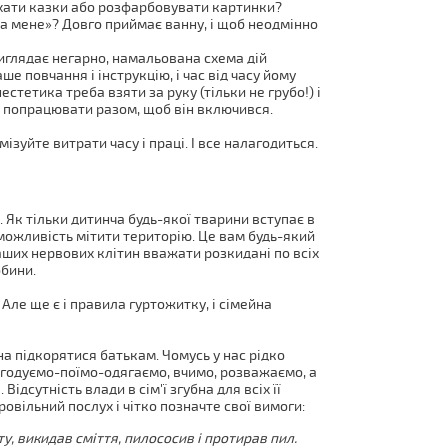
ухати казки або розфарбовувати картинки?
на мене»? Довго приймає ванну, і щоб неодмінно
иглядає негарно, намальована схема дій
е повчання і інструкцію, і час від часу йому
стетика треба взяти за руку (тільки не грубо!) і
ас попрацювати разом, щоб він включився.
ізуйте витрати часу і праці. І все налагодиться.
 Як тільки дитинча будь-якої тварини вступає в
 можливість мітити територію. Це вам будь-який
аших нервових клітин вважати розкидані по всіх
обини.
 Але ще є і правила гуртожитку, і сімейна
на підкорятися батькам. Чомусь у нас рідко
о годуємо-поїмо-одягаємо, вчимо, розважаємо, а
ідсутність влади в сім'ї згубна для всіх її
ровільний послух і чітко позначте свої вимоги:
у, викидав сміття, пилососив і протирав пил.