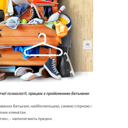
ячої психології, працює з прийомними батьками
нованих батькам, найболючішою, самою спірною і
чих кімнатах.
ртно», - наполягають предки.