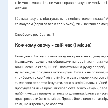
«Це моя кімната, і ви не маєте права вказувати мені, що і
діточки.
І батьки пасують, відступають на непідготовлені позиції.
самодуром (перш за все в своїх очах), ми ж всі такі демокр
Спробуємо розібратися?
Кожному овочу - свій час (і місце)
Поле уваги 3літнього малюка дуже вузьке, на відміну від 
іграшками, подушками, обривками паперу і частинами кон
один носок на столі, інший - намотаний на ручку дверей, 
ну, може, дві: по одній в кожній руці. Тому він не розуміє,
«приберися в своїй кімнаті». Його увага перемикається з
тимчасово перестає існувати, воно в «сліпій плямі». У це
просунулася ні на крок і висловлюєте, м'яко кажучи, сво
найближчі два предмета і несе їх до ящика. Бачить в ньом
пристроювати його на місце. Процес йде в цикл до тих пір,
самі, що й треба було довести.