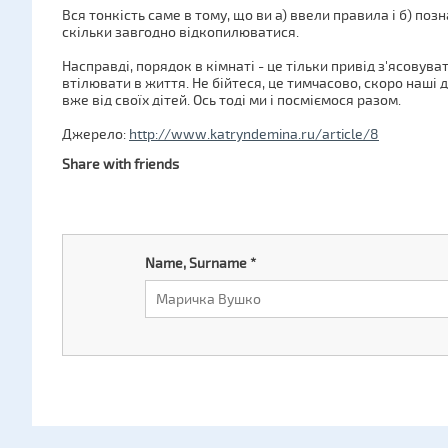
Вся тонкість саме в тому, що ви а) ввели правила і б) по
скільки завгодно відкопилюватися.
Насправді, порядок в кімнаті - це тільки привід з'ясовувати
втілювати в життя. Не бійтеся, це тимчасово, скоро наші 
вже від своїх дітей. Ось тоді ми і посміємося разом.
Джерело:
http://www.katryndemina.ru/article/8
Share with friends
Name, Surname
*