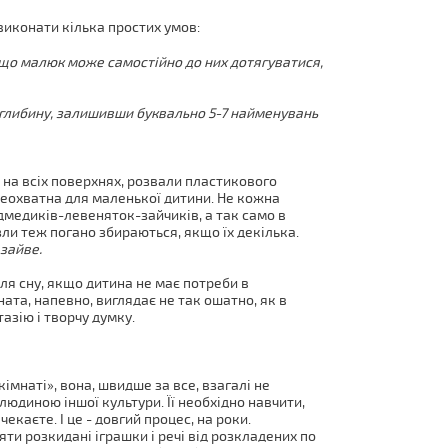
виконати кілька простих умов:
ь, що малюк може самостійно до них дотягуватися,
 глибину, залишивши буквально 5-7 найменувань
 на всіх поверхнях, розвали пластикового
неохватна для маленької дитини. Не кожна
дмедиків-левеняток-зайчиків, а так само в
ли теж погано збираються, якщо їх декілька.
 зайве.
для сну, якщо дитина не має потреби в
мната, напевно, виглядає не так ошатно, як в
азію і творчу думку.
імнаті», вона, швидше за все, взагалі не
 людиною іншої культури. Її необхідно навчити,
чекаєте. І це - довгий процес, на роки.
ти розкидані іграшки і речі від розкладених по