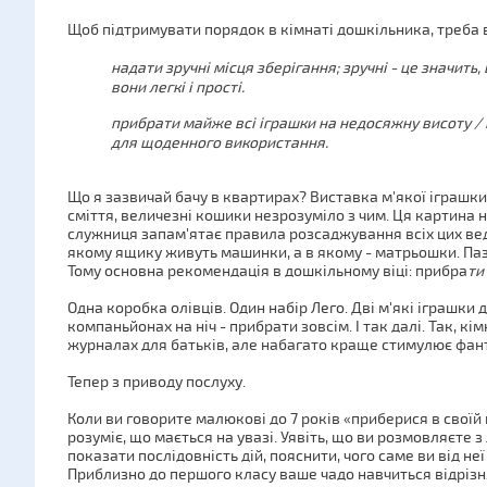
Щоб підтримувати порядок в кімнаті дошкільника, треба 
надати зручні місця зберігання; зручні - це значит
вони легкі і прості.
прибрати майже всі іграшки на недосяжну висоту /
для щоденного використання.
Що я зазвичай бачу в квартирах? Виставка м'якої іграшки
сміття, величезні кошики незрозуміло з чим. Ця картина 
служниця запам'ятає правила розсаджування всіх цих ве
якому ящику живуть машинки, а в якому - матрьошки. Паз
Тому основна рекомендація в дошкільному віці: прибра
ти
Одна коробка олівців. Один набір Лего. Дві м'які іграшки 
компаньйонах на ніч - прибрати зовсім. І так далі. Так, кі
журналах для батьків, але набагато краще стимулює фант
Тепер з приводу послуху.
Коли ви говорите малюкові до 7 років «приберися в своїй к
розуміє, що мається на увазі. Уявіть, що ви розмовляєте з
показати послідовність дій, пояснити, чого саме ви від неї 
Приблизно до першого класу ваше чадо навчиться відрізня