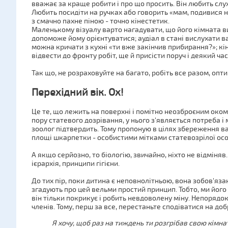
вважає за краще робити і про що просить. Він любить сл
Любить посидіти на ручках або говорить «мам, подивися 
з смачно пахне піною - точно кінестетик.
Маленькому візуалу варто нагадувати, що його кімната в
допоможе йому орієнтуватися; аудіал в стані вислухати ваш
можна кричати з кухні «ти вже закінчив прибирання?»; кіне
відвести до фронту робіт, ще й присісти поруч і деякий ч
Так що, не розраховуйте на багато, робіть все разом, оптим
Перехідний вік. Ох!
Це те, що лежить на поверхні і помітно неозброєним оком.
пору статевого дозрівання, у нього з'являється потреба і
зоолог підтвердить. Тому пропоную в цілях збереження в
площі шкарпетки - особистими мітками статевозрілої ос
А якщо серйозно, то біологію, звичайно, ніхто не відміняв.
ієрархія, принципи гігієни.
До тих пір, поки дитина є неповнолітньою, вона зобов'яза
згадують про цей вельми простий принцип. Тобто, ми йог
він тільки покрикує і робить невдоволену міну. Непорядок. В
членів. Тому, перш за все, перестаньте сподіватися на доб
Я хочу, щоб раз на тиждень ти розгрібав свою кімнат