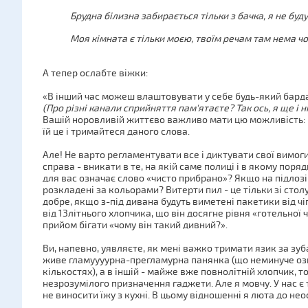
Брудна білизна забирається тільки з бачка, я не буд
Моя кімната є тільки моєю, твоїм речам там нема чо
А тепер ослабте віжки:
«В інший час можеш влаштовувати у себе будь-який бардак
(Про різні канали сприйняття пам'ятаєте? Так ось, я ще і н
Вашій норовливій життєво важливо мати цю можливість: 
їй це і тримайтеся даного слова.
Але! Не варто регламентувати все і диктувати свої вимог
справа - вникати в те, на якій саме полиці і в якому поря
для вас означає слово «чисто прибрано»? Якщо на підлозі
розкладені за кольорами? Витерти пил - це тільки зі стол
добре, якщо з-під дивана будуть виметені пакетики від чіп
від 13літнього хлопчика, що він досягне рівня «готельної 
прийом бігати «чому він такий дивний?».
Ви, напевно, уявляєте, як мені важко тримати язик за зуба
живе гламуууурна-прегламурна панянка (що неминуче озн
кількостях), а в іншій - майже вже повнолітній хлопчик, т
незрозумілого призначення гаджети. Але я мовчу. У нас є 
не виносити їжу з кухні. В цьому відношенні я люта до нео