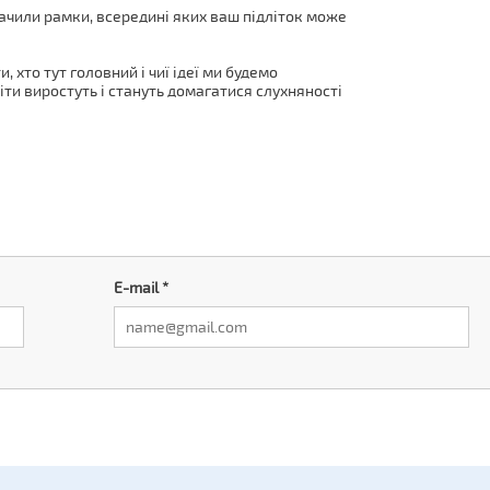
значили рамки, всередині яких ваш підліток може
, хто тут головний і чиї ідеї ми будемо
діти виростуть і стануть домагатися слухняності
E-mail
*