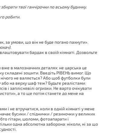
у збирати твої ганчірочки по всьому будинку.
го робити.
, за умови, що він не буде погано пахнути».
юхач).
влаштовувати бардак в своїй кімнаті. Дозвольте
и вже в малозначних деталях: не царська це
дку складені зошити. Введіть РІВЕНЬ вимог. Що
 нічого не валяється? Або щоб футболки були
у або на верху шаф теж? Будьте реалістами:
сів і запліснявілі огризки. Не варто очікувати
чистоти», а то ще потім станете до мене на
ми і не втручатися, коли в одній кімнаті у мене
ачає бусики / спіднички / резиночки у великих
обто гітари, шоломи, фотоапарати і
тільки одна абсолютна заборона: ніколи, ні за що
судності.