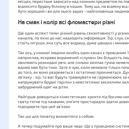
місцях, перестане зависати над кожним предметом по півг
відносити брудну білизну в кошик. Тому що, на відміну від
бути хорошим і ви для нього зараз - найголовніша людина 
На смак і колір всі фломастери різні
Ще один аспект теми: різний рівень сензитивності у різних
каналів, по яких до нас надходить інформація. Зір, слух, с
стоїть інтуїція, яка суть все відразу, дуже швидко і минаю
Так ось, у кожної людини якийсь один канал є провідним. І
наприклад, яскраво виражений «слухач» (як більшість лю
хвилюють розкидані речі, але сильно зачіпає гучна немел
вдома має бути тихо. Зате я чую, коли немовля тільки поч
до того, як воно разреветься і остаточно прокинеться. Д
зв'язку - зір, то вас будуть травмувати не гармоніюючі 
напружувати брудні тарілки з неестетично засохлими зали
забруднений одяг на дітях.
Найгірше доводиться кінестетикам: крихти під босими ног
светр тягне під пахвами, зім'яте простирадло здатні довест
підозрюєте про цей зв'язок.
Так що для початку визначтеся з собою.
А тепер подумайте про ваше чадо. Що є провідною системо