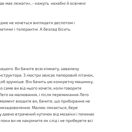
 де має лежати», - кажуть нахабні й освічені
 Адже не хочеться виглядати деспотом і
атичні і толерантні. А безлад бісить.
вашого. Ви бачите всю кімнату, завалену
структора. З люстри звисає паперовий літачок,
щоб зручніше. Він бачить цю конкретну машинку,
 що саме ви від нього хочете, коли говорите
 Лего на малювання, і після перемикання Лего
й момент входите ви, бачите, що прибирання не
є незадоволення. Малюк лякається, бере
у давно втрачений куточок від мозаїки і починає
 поки ви не накричите як слід і не приберете всі