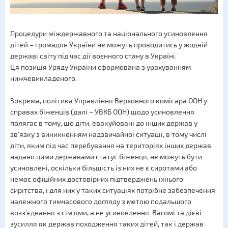
Процедури міждержавного та національного усиновлення
дітей – громадян України не можуть проводитись у жодній
державі світу під час дії воєнного стану в Україні.
Ця позиція Уряду України сформована з урахуванням
нижчевикладеного.
Зокрема, політика Управління Верховного комісара ООН у
справах біженців (далі – УВКБ ООН) щодо усиновлення
полягає в тому, що діти, евакуйовані до інших держав у
зв’язку з виникненням надзвичайної ситуації, в тому числі
діти, яким під час перебування на територіях інших держав
надано цими державами статус біженця, не можуть бути
усиновлені, оскільки більшість із них не є сиротами або
немає офіційних достовірних підтверджень їхнього
сирітства, і для них у таких ситуаціях потрібне забезпечення
належного тимчасового догляду з метою подальшого
возз’єднання з сім’ями, а не усиновлення. Вагомі та дієві
зусилля як держав походження таких дітей, так і держав