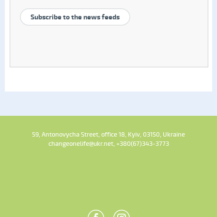
Subscribe to the news feeds
59, Antonovycha Street, office 18, Kyiv, 03150, Ukraine
changeonelife@ukr.net, +380(67)343-3773