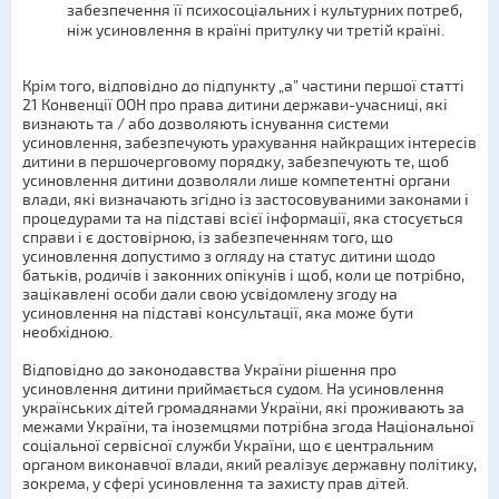
забезпечення її психосоціальних і культурних потреб,
ніж усиновлення в країні притулку чи третій країні.
Крім того, відповідно до підпункту „а” частини першої статті
21 Конвенції ООН про права дитини держави-учасниці, які
визнають та / або дозволяють існування системи
усиновлення, забезпечують урахування найкращих інтересів
дитини в першочерговому порядку, забезпечують те, щоб
усиновлення дитини дозволяли лише компетентні органи
влади, які визначають згідно із застосовуваними законами і
процедурами та на підставі всієї інформації, яка стосується
справи і є достовірною, із забезпеченням того, що
усиновлення допустимо з огляду на статус дитини щодо
батьків, родичів і законних опікунів і щоб, коли це потрібно,
зацікавлені особи дали свою усвідомлену згоду на
усиновлення на підставі консультації, яка може бути
необхідною.
Відповідно до законодавства України рішення про
усиновлення дитини приймається судом. На усиновлення
українських дітей громадянами України, які проживають за
межами України, та іноземцями потрібна згода Національної
соціальної сервісної служби України, що є центральним
органом виконавчої влади, який реалізує державну політику,
зокрема, у сфері усиновлення та захисту прав дітей.