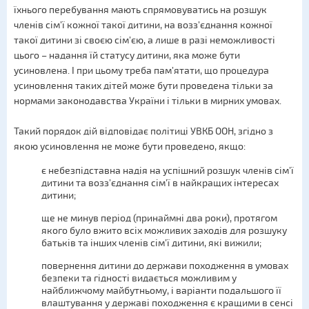
їхнього перебування мають спрямовуватись на розшук
членів сім’ї кожної такої дитини, на возз’єднання кожної
такої дитини зі своєю сім’єю, а лише в разі неможливості
цього – надання їй статусу дитини, яка може бути
усиновлена. І при цьому треба пам’ятати, що процедура
усиновлення таких дітей може бути проведена тільки за
нормами законодавства України і тільки в мирних умовах.
Такий порядок дій відповідає політиці УВКБ ООН, згідно з
якою усиновлення не може бути проведено, якщо:
є небезпідставна надія на успішний розшук членів сім’ї
дитини та возз’єднання сім’ї в найкращих інтересах
дитини;
ще не минув період (принаймні два роки), протягом
якого було вжито всіх можливих заходів для розшуку
батьків та інших членів сім’ї дитини, які вижили;
повернення дитини до держави походження в умовах
безпеки та гідності видається можливим у
найближчому майбутньому, і варіанти подальшого її
влаштування у державі походження є кращими в сенсі