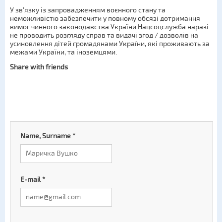
У зв’язку із запровадженням воєнного стану та
неможливістю забезпечити у повному обсязі дотримання
вимог чинного законодавства України Нацсоцслужба наразі
не проводить розгляду справ та видачі згод / дозволів на
усиновлення дітей громадянами України, які проживають за
межами України, та іноземцями.
Share with friends
Name, Surname
*
E-mail
*