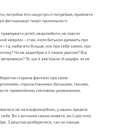
и, потрібно йти назустріч її потребам, приймати
нція фетишизації теорії прихильності.
, травмувати дітей, недолюбити, не зовсім
ький невроз» - стан, коли батькои думають про
 і т.д. набагато більше, ніж про себе самих, про
дитину? Чи не задалбую я її своєю увагою? Від
 депривація? Те, що я зав'язала їй шарфа, чи не
оборотна сторона фантазії про свою
ерплячими, «просвітленими» батьками, такими,
росте гармонійною, сміливою, розвиненою,
вувалася не на ельфоподібних, у наших предків
 себе. Ви з дитиною своєю живете, ви її ростите,
обре. З рештою розберетеся, так чи інакше.