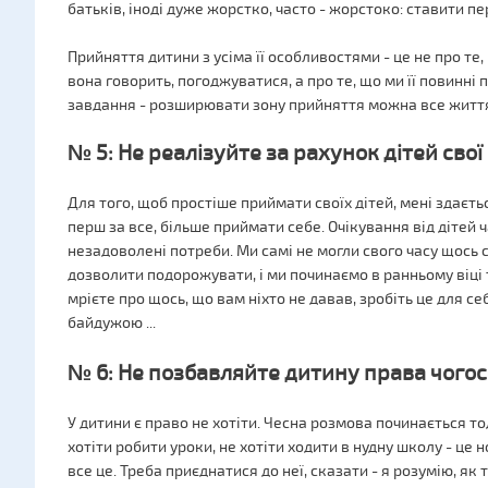
батьків, іноді дуже жорстко, часто - жорстоко: ставити п
Прийняття дитини з усіма її особливостями - це не про те,
вона говорить, погоджуватися, а про те, що ми її повинні
завдання - розширювати зону прийняття можна все життя 
№ 5: Не реалізуйте за рахунок дітей свої 
Для того, щоб простіше приймати своїх дітей, мені здаєть
перш за все, більше приймати себе. Очікування від дітей ч
незадоволені потреби. Ми самі не могли свого часу щось с
дозволити подорожувати, і ми починаємо в ранньому віці 
мрієте про щось, що вам ніхто не давав, зробіть це для се
байдужою ...
№ 6: Не позбавляйте дитину права чогос
У дитини є право не хотіти. Чесна розмова починається то
хотіти робити уроки, не хотіти ходити в нудну школу - це
все це. Треба приєднатися до неї, сказати - я розумію, як