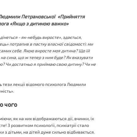
ї Людмили Петрановської «Прийняття
олога «Якщо з дитиною важко»
н дінеться - як-небудь виросте», здається,
ь» потрапив в пастку власної свідомості: ми
я самих себе. Якою виросте моя дитина? Що їй
 на сина, що ж тепер з ним буде? Як вказувати
ю? Чи достатньо я приймаю свою дитину? Чи не
 тези лекції відомого психолога Людмили
ність».
о чого
іючи, як на них відображаються дії, вчинки, їх
те! З розвитком психології, психіатрії стало
и з дітьми, на дітей дуже сильно відбивається.