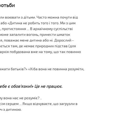
ротьби
кли воювати з дітьми. Часто можна почути від
 або «Дитина не робить того і того. Ми з цим
 протистояння ... В архаїчному суспільстві
 може запалити вогонь, принести шматок
я, поважає мене дитина або ні. Дорослий -
ється там, де немає природних підстав (для
ієрархія побудована вже на тому, що так повинно
ажати батьків?» «Хіба вона не повинна розуміти,
ебе є обов'язки!» Це не працює.
у вона нас не розуміє? ..
ім серцем ... Якщо відчуваєте, що загрузли в
уч з дитиною.