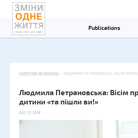
Publications
ADOPTION IN UKRAINE
ЛЮДМИЛА ПЕТРАНОВСЬКА: ВІСІМ ПРАВИЛ
Людмила Петрановська: Вісім пр
дитини «та пішли ви!»
JULY 17, 2018