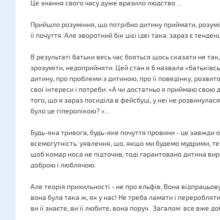
Це знання свого часу дуже вразило людство ...
Прийшло розуміння, що потрібно дитину приймати, розуміт
її почуття. Але зворотний бік цієї ідеї така: зараз є тенде
В результаті батьки весь час бояться щось сказати не так
зрозуміти, недоприйняти. Цей стан я б назвала «батьківс
дитину, про проблеми з дитиною, про її поведінку, розвиток
свої інтереси і потреби: «А чи достатньо я приймаю свою 
того, що я зараз посиділа в фейсбуці, у неї не розвинулася
було це гіперопікою? »...
Будь-яка тривога, будь-яке почуття провини - це завжди 
всемогутність: уявлення, що, якщо ми будемо мудрими, т
щоб комар носа не підточив, тоді гарантовано дитина ви
доброю і люблячою.
Але теорія прихильності - не про ельфів. Вона відпрацьо
вона була така ж, як у нас! Не треба ламати і переробляти
ви її знаєте, ви її любите, вона поруч . Загалом все вже д