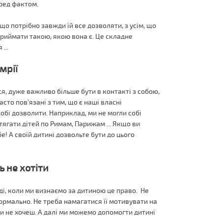
еред фактом.
 що потрібно завжди їй все дозволяти, з усім, що
 приймати такою, якою вона є. Це складне
...
мрії
ся, дуже важливо більше бути в контакті з собою,
асто пов'язані з тим, що є наші власні
обі дозволити. Наприклад, ми не могли собі
тягати дітей по Римам, Парижам ... Якщо ви
бе! А своїй дитині дозвольте бути до цього
ь не хотіти
ді, коли ми визнаємо за дитиною це право. Не
 нормально. Не треба намагатися її мотивувати на
 ти не хочеш. А далі ми можемо допомогти дитині