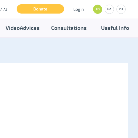
Donate
7 73
Login
en
ua
ru
VideoAdvices
Consultations
Useful Info