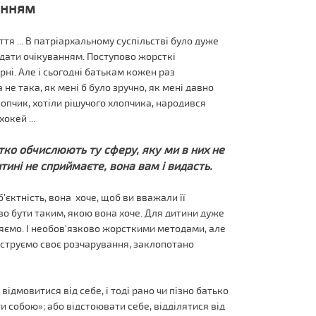
анням
тя ... В патріархальному суспільстві було дуже
ідати очікуванням. Поступово жорсткі
ні. Але і сьогодні батькам кожен раз
е така, як мені б було зручно, як мені давно
хлопчик, хотіли рішучого хлопчика, народився
окей ...
ітко обчислюють ту сферу, яку ми в них не
тині не сприймаєте, вона вам і видасть.
'єктність, вона хоче, щоб ви вважали її
о бути таким, якою вона хоче. Для дитини дуже
няємо. І необов'язково жорсткими методами, але
нструємо своє розчарування, заклопотано
 відмовитися від себе, і тоді рано чи пізно батько
и собою»; або відстоювати себе, відділятися від