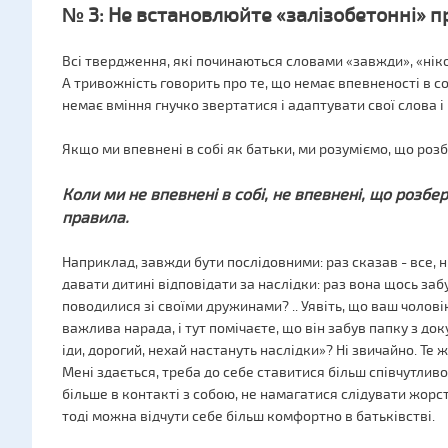
№ 3: Не встановлюйте «залізобетонні» 
Всі твердження, які починаються словами «завжди», «нікол
А тривожність говорить про те, що немає впевненості в со
немає вміння гнучко звертатися і адаптувати свої слова і в
Якщо ми впевнені в собі як батьки, ми розуміємо, що роз
Коли ми не впевнені в собі, не впевнені, що розб
правила.
Наприклад, завжди бути послідовними: раз сказав - все, н
давати дитині відповідати за наслідки: раз вона щось забу
поводилися зі своїми дружинами? .. Уявіть, що ваш чоловік
важлива нарада, і тут помічаєте, що він забув папку з доку
іди, дорогий, нехай настануть наслідки»? Ні звичайно. Те ж
Мені здається, треба до себе ставитися більш співчутливо 
більше в контакті з собою, не намагатися слідувати жорст
тоді можна відчути себе більш комфортно в батьківстві.