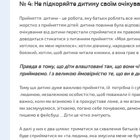
№ 4: Не підкоряйте дитину своїм очікув
Прийняття дитини - це робота, яку батьки роблять все жит
жорстко з прийняттям дітей: дитина повинна була відпов
очікування від дитини перестали сприйматися як правомір
доводиться стикатися з питанням прийняття: «Моя дитина н
хотілося, як мені мріялося»; хотіли дівчинку, народився 
боязкий, хотіли, щоб дитина читала книжки, а вона грає в х
Правда в тому, що діти влаштовані так, що вони ч
приймаємо. І з великою ймовірністю те, що ви в ди
Тому що дитині дуже важливо прийняття, їй потрібна її суб
людиною, незалежною особистістю, щоб поважали її прав
важко, коли ми вганяємо її в прокрустове ложе, а ми вга
ми засмучуємося, зітхаємо, погано себе почуваємо, демо
пишемо в фейсбуці ... Діти це чітко зчитують.
А далі у них є два шляхи: триматися за схвалення батьків і
буде сприйматися як «та людина, яка змусила мене не бут