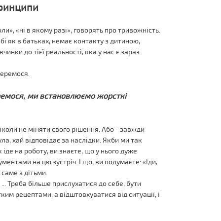
принципи
и», «ні в якому разі», говорять про тривожність.
бі як в батьках, немає контакту з дитиною,
чинки до тієї реальності, яка у нас є зараз.
беремося.
еремося, ми встановлюємо жорсткі
іколи не міняти свого рішення. Або - завжди
ла, хай відповідає за наслідки. Якби ми так
 іде на роботу, ви знаєте, що у нього дуже
ментами на цю зустріч. І що, ви подумаєте: «Іди,
 саме з дітьми.
... Треба більше прислухатися до себе, бути
ким рецептами, а відштовхуватися від ситуації, і