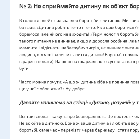
№ 2: Не сприймайте дитину як об'єкт бо
В голові людей є сильна ідея боротьби з дитиною. Ми зви
батьків: «Дитина робить те-то і те-то. Як з цим боротися?»
боремося, але нічого не виходить! »Термінологія боротьби,
такого питання не виникає: якщо я доросла особина, яка
мамонта і відігнати шаблезубих тигрів, не виникає питанн
людина, від якої залежить життя дитини! Боротьба почина
ієрархії і поваги). На рівні патріархального суспільства 
бути ...
Часто можна почути: «А що ж, дитина хіба не повинна пов
що у неї є обов'язки?» Ну, добре.
Давайте напишемо на стінці: «Дитино, розумій: у т
Всі такі слова - кажуть про безпорадність. Це протест: чом
Не воюйте з дитиною. Вона ж ваша дитинча і любить вас ус
боротьбі, саме час - перелізти через барикаду і стати пор