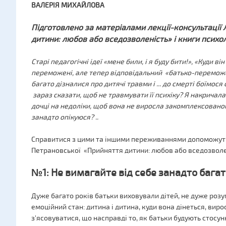
ВАЛЕРІЯ МИХАЙЛОВА
Підготовлено за матеріалами лекції-консультаці
дитини: любов або вседозволеність» і книги псих
Старі педагогічні ідеї «мене били, і я буду бити!», «Куди ві
переможені, але тепер відповідальний «батько-переможец
багато дізналися про дитячі травми і ... до смерті боїмос
зараз сказати, щоб не травмувати її психіку? Я накричала
дочці на недоліки, щоб вона не виросла закомплексовано
занадто опікуюся? ..
Справитися з цими та іншими переживаннями допоможуть
Петрановської «Прийняття дитини: любов або вседозволе
№1: Не вимагайте від себе занадто багат
Дуже багато років батьки виховували дітей, не дуже розум
емоційний стан: дитина і дитина, куди вона дінеться, вирос
з'ясовуватися, що насправді то, як батьки будують стосунк