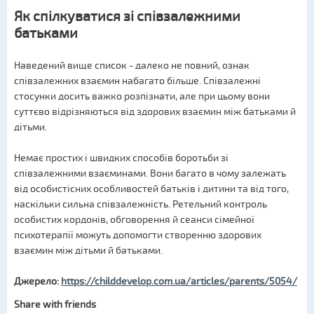
Як спілкуватися зі співзалежними
батьками
Наведений вище список - далеко не повний, ознак
співзалежних взаємин набагато більше. Співзалежні
стосунки досить важко розпізнати, але при цьому вони
суттєво відрізняються від здорових взаємин між батьками й
дітьми.
Немає простих і швидких способів боротьби зі
співзалежними взаєминами. Вони багато в чому залежать
від особистісних особливостей батьків і дитини та від того,
наскільки сильна співзалежність. Ретельний контроль
особистих кордонів, обговорення й сеанси сімейної
психотерапії можуть допомогти створенню здорових
взаємин між дітьми й батьками.
Джерело:
https://childdevelop.com.ua/articles/parents/5054/
Share with friends