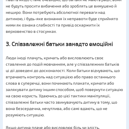
не будуть просити вибачення або зроблять це вимушено й
нещиро. Вони потребують абсолютної переваги над
дитиною, і будь-яке визнання їх неправоти буде сприйнято
ними як ознака слабкості та привід оскаржити їх
верховенство в стосунках.
3. Співзалежні батьки занадто емоційні
Люди іноді плачуть, кричать або висловлюють своє
ставлення до подій мовчанням, але у співзалежних батьків
ці дії доведені до досконалості. Коли батьки відчувають, що
втрачають контроль над ситуацією або право останнього
слова в суперечці, вони починають плакати, кричати або
залякувати дитину іншим способом, щоб повернути ситуацію
на свою користь. Удаючись до цієї тактики маніпуляції,
співзалежні батьки часто звинувачують дитину в тому, що
вона безсердечна, нечутлива, або самі вдають, що не
розуміють ситуацію.
Якщо дитина плаче або висловлює біль чи злість,