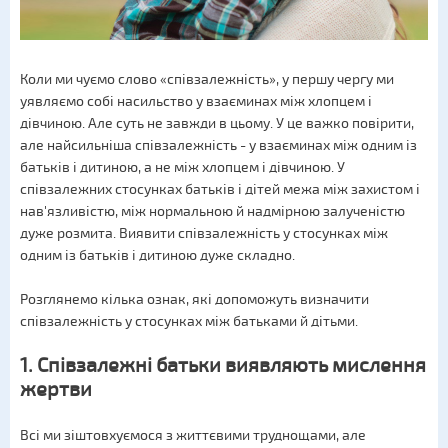
Коли ми чуємо слово «співзалежність», у першу чергу ми
уявляємо собі насильство у взаєминах між хлопцем і
дівчиною. Але суть не завжди в цьому. У це важко повірити,
але найсильніша співзалежність - у взаєминах між одним із
батьків і дитиною, а не між хлопцем і дівчиною. У
співзалежних стосунках батьків і дітей межа між захистом і
нав'язливістю, між нормальною й надмірною залученістю
дуже розмита. Виявити співзалежність у стосунках між
одним із батьків і дитиною дуже складно.
Розглянемо кілька ознак, які допоможуть визначити
співзалежність у стосунках між батьками й дітьми.
1. Співзалежні батьки виявляють мислення
жертви
Всі ми зіштовхуємося з життєвими труднощами, але