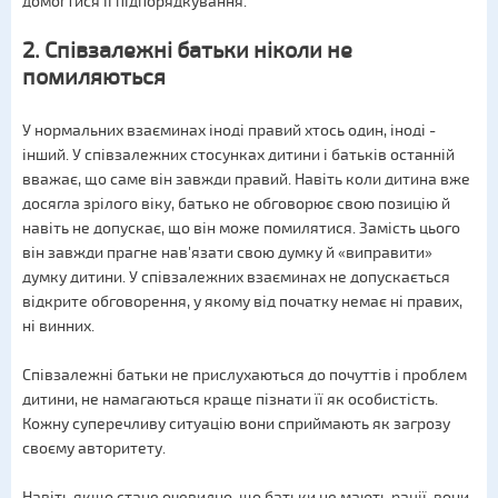
домогтися її підпорядкування.
2. Співзалежні батьки ніколи не
помиляються
У нормальних взаєминах іноді правий хтось один, іноді -
інший. У співзалежних стосунках дитини і батьків останній
вважає, що саме він завжди правий. Навіть коли дитина вже
досягла зрілого віку, батько не обговорює свою позицію й
навіть не допускає, що він може помилятися. Замість цього
він завжди прагне нав'язати свою думку й «виправити»
думку дитини. У співзалежних взаєминах не допускається
відкрите обговорення, у якому від початку немає ні правих,
ні винних.
Співзалежні батьки не прислухаються до почуттів і проблем
дитини, не намагаються краще пізнати її як особистість.
Кожну суперечливу ситуацію вони сприймають як загрозу
своєму авторитету.
Навіть якщо стане очевидно, що батьки не мають рації, вони