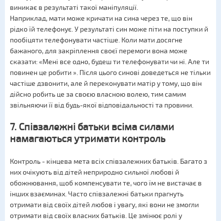
виникає в результаті такої маніпуляції.
Наприклад, мати може кричати на сина через те, що він
рідко їй телефонує. У результаті син може піти на поступки й
пообіцяти телефонувати частіше. Коли мати досягне
бажаного, для закріплення своєї перемоги вона може
сказати: «Мені все одно, будеш ти телефонувати чи ні. Але ти
повинен це робити ». Після цього синові доведеться не тільки
частіше дзвонити, але й переконувати матір у тому, що він
дійсно робить це за своєю власною волею, тим самим
звільняючи її від будь-якої відповідальності та провини.
7. Співзалежні батьки всіма силами
намагаються утримати контроль
Контроль - кінцева мета всіх співзалежних батьків. Багато з
них очікують від дітей неприродно сильної любові й
обожнювання, щоб компенсувати те, чого їм не вистачає в
інших взаєминах. Часто співзалежні батьки прагнуть
отримати від своїх дітей любов і увагу, які вони не змогли
отримати від своїх власних батьків. Це змінює ролі у