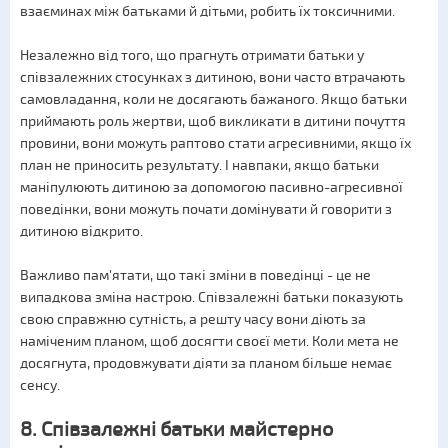
взаєминах між батьками й дітьми, робить їх токсичними.
Незалежно від того, що прагнуть отримати батьки у
співзалежних стосунках з дитиною, вони часто втрачають
самовладання, коли не досягають бажаного. Якщо батьки
приймають роль жертви, щоб викликати в дитини почуття
провини, вони можуть раптово стати агресивними, якщо їх
план не приносить результату. І навпаки, якщо батьки
маніпулюють дитиною за допомогою пасивно-агресивної
поведінки, вони можуть почати домінувати й говорити з
дитиною відкрито.
Важливо пам'ятати, що такі зміни в поведінці - це не
випадкова зміна настрою. Співзалежні батьки показують
свою справжню сутність, а решту часу вони діють за
наміченим планом, щоб досягти своєї мети. Коли мета не
досягнута, продовжувати діяти за планом більше немає
сенсу.
8. Співзалежні батьки майстерно