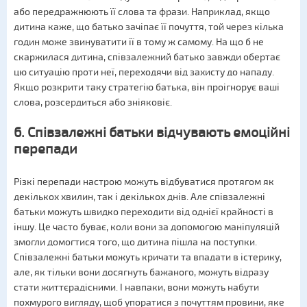
або передражнюють її слова та фрази. Наприклад, якщо
дитина каже, що батько зачіпає її почуття, той через кілька
годин може звинуватити її в тому ж самому. На що б не
скаржилася дитина, співзалежний батько завжди обертає
цю ситуацію проти неї, переходячи від захисту до нападу.
Якщо розкрити таку стратегію батька, він проігнорує ваші
слова, розсердиться або зніяковіє.
6. Співзалежні батьки відчувають
емоційні
перепади
Різкі перепади настрою можуть відбуватися протягом як
декількох хвилин, так і декількох днів. Але співзалежні
батьки можуть швидко переходити від однієї крайності в
іншу. Це часто буває, коли вони за допомогою маніпуляцій
змогли домогтися того, що дитина пішла на поступки.
Співзалежні батьки можуть кричати та впадати в істерику,
але, як тільки вони досягнуть бажаного, можуть відразу
стати життєрадісними. І навпаки, вони можуть набути
похмурого вигляду, щоб упоратися з почуттям провини, яке