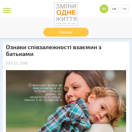
en
ua
ru
Donate
Ознаки співзалежності взаємин з
батьками
JULY 23, 2018