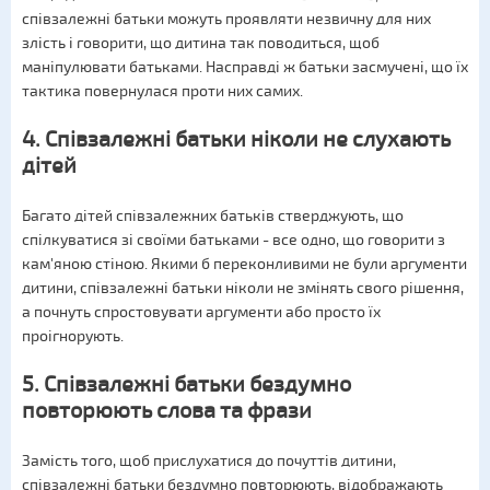
співзалежні батьки можуть проявляти незвичну для них
злість і говорити, що дитина так поводиться, щоб
маніпулювати батьками. Насправді ж батьки засмучені, що їх
тактика повернулася проти них самих.
4. Співзалежні батьки ніколи не слухають
дітей
Багато дітей співзалежних батьків стверджують, що
спілкуватися зі своїми батьками - все одно, що говорити з
кам'яною стіною. Якими б переконливими не були аргументи
дитини, співзалежні батьки ніколи не змінять свого рішення,
а почнуть спростовувати аргументи або просто їх
проігнорують.
5. Співзалежні батьки бездумно
повторюють слова та фрази
Замість того, щоб прислухатися до почуттів дитини,
співзалежні батьки бездумно повторюють, відображають