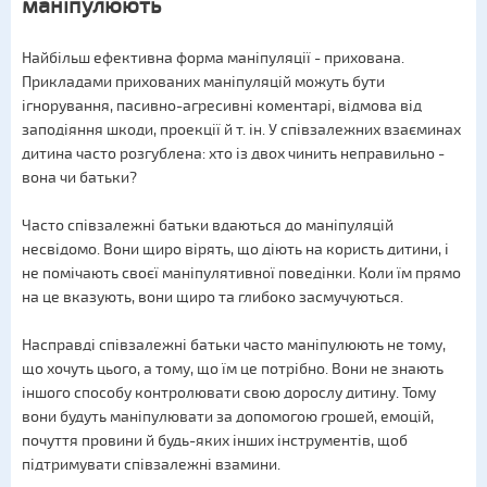
маніпулюють
Найбільш ефективна форма маніпуляції - прихована.
Прикладами прихованих маніпуляцій можуть бути
ігнорування, пасивно-агресивні коментарі, відмова від
заподіяння шкоди, проекції й т. ін. У співзалежних взаєминах
дитина часто розгублена: хто із двох чинить неправильно -
вона чи батьки?
Часто співзалежні батьки вдаються до маніпуляцій
несвідомо. Вони щиро вірять, що діють на користь дитини, і
не помічають своєї маніпулятивної поведінки. Коли їм прямо
на це вказують, вони щиро та глибоко засмучуються.
Насправді співзалежні батьки часто маніпулюють не тому,
що хочуть цього, а тому, що їм це потрібно. Вони не знають
іншого способу контролювати свою дорослу дитину. Тому
вони будуть маніпулювати за допомогою грошей, емоцій,
почуття провини й будь-яких інших інструментів, щоб
підтримувати співзалежні взамини.