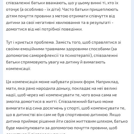
співзалежні батьки вважають, що у цьому винні ті, хто їх
оточує (а особливо - їх діти). Часто батьки прищеплюють
дітям почуття провини з метою отримати співчуття від
дитини за свої негативні хвилювання та в результаті -
домогтися від неї потрібної поведінки.
Тут і криється проблема. Замість того, щоб справлятися зі
своїми емоційними травмами здоровими способами (за
допомогою саморефлексії та психотерапії), співзалежні
батьки спрямовують увагу на дитину й вимагають
компенсації.
Ця компенсація може набувати різних форм. Наприклад,
мати, яка рано народила доньку, покладає на неї великі
надії, щоб через неї компенсувати те, чого вона сама не
змогла домогтися в житті. Співзалежний батько може
вимагати від сина досягнень у спорті, щоб компенсувати те,
що в дитинстві він сам не був спортивною дитиною. Якщо
дитина приймає рішення йти своїм життєвим шляхом, батько
буде маніпулювати за допомогою почуття провини, щоб