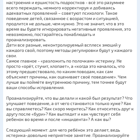
настроения и ершистость подростков - всё это разумнее
всего переждать, немного корректируя и добиваясь
адекватных проявлений – советуют психологи. Такое
поведение детей, связанное с возрастом и ситуацией,
продлится не дольше, чем нужно. Это не значит, что в это
время вы будете игнорировать негативные проявления, это
невозможно, постарайтесь понаблюдать и
проанализировать.
Дети все разные, неконтролируемый всплеск эмоций у
каждого свой, поэтому методы регулировки будут у каждого
свои.
Самое главное - «разложить по полочкам» истерику. Не
просто «орёт, стучит, хлопает», а «когда это началось, что
этому предшествовало, по каким поводам, как сам
объясняет причины, как оценивает своё поведение». Чем
лучше вы поймёте внутреннюю причину, тем точнее будут
ваши способы исправления.
Проанализируйте, что вы делали и какой был результат? Что
улучшает поведение, а от чего становится только хуже? Как
вы справляетесь? Как скоро миритесь? Как относитесь друг к
другу после «бури»? Как выглядит и как чувствует себя
ребенок во время и после «инцидента»? А как вы?
Следующий момент: для чего ребёнок это делает, ведь
истерика-довольно неприятное занятие. Проанализируйте