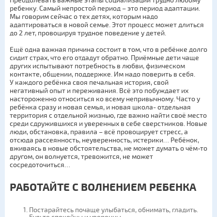
Преодолевать важные этапы социализации трудно любому
ребенку. Самый непростой период – это период адаптации.
Мы говорим сейчас о тех детях, которым надо
адаптироваться в новой семье. Этот процесс может длиться
до 2 лет, провоцируя трудное поведение у детей.
Ещё одна важная причина состоит в том, что в ребёнке долго
сидит страх, что его отдадут обратно. Приёмные дети чаще
других испытывают потребность в любви, физическом
контакте, общении, поддержке. Им надо поверить в себя.
У каждого ребёнка своя печальная история, свой
негативный опыт и переживания. Всё это побуждает их
настороженно относиться ко всему непривычному. Часто у
ребёнка сразу и новая семья, и новая школа- отдельная
территория с отдельной жизнью, где важно найти своё место
среди сдружившихся и уверенных в себе сверстников. Новые
люди, обстановка, правила – всё провоцирует стресс, а
отсюда рассеянность, неуверенность, истерики… Ребёнок,
вживаясь в новые обстоятельства, не может думать о чём-то
другом, он волнуется, тревожится, не может
сосредоточиться…
РАБОТАЙТЕ С ВОЛНЕНИЕМ РЕБЕНКА
Постарайтесь почаще улыбаться, обнимать, гладить.