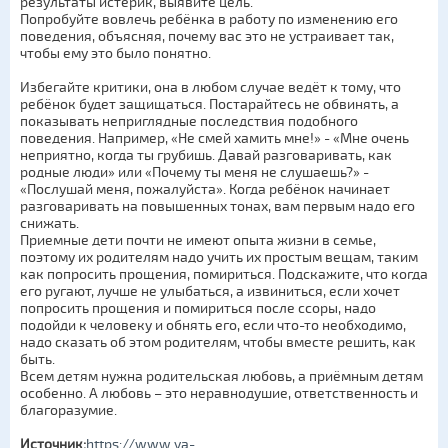
результаты истерик, выявите цель.
Попробуйте вовлечь ребёнка в работу по изменению его
поведения, объясняя, почему вас это не устраивает так,
чтобы ему это было понятно.
Избегайте критики, она в любом случае ведёт к тому, что
ребёнок будет защищаться. Постарайтесь не обвинять, а
показывать неприглядные последствия подобного
поведения. Например, «Не смей хамить мне!» - «Мне очень
неприятно, когда ты грубишь. Давай разговаривать, как
родные люди» или «Почему ты меня не слушаешь?» -
«Послушай меня, пожалуйста». Когда ребёнок начинает
разговаривать на повышенных тонах, вам первым надо его
снижать.
Приемные дети почти не имеют опыта жизни в семье,
поэтому их родителям надо учить их простым вещам, таким
как попросить прощения, помириться. Подскажите, что когда
его ругают, лучше не улыбаться, а извиниться, если хочет
попросить прощения и помириться после ссоры, надо
подойди к человеку и обнять его, если что-то необходимо,
надо сказать об этом родителям, чтобы вместе решить, как
быть.
Всем детям нужна родительская любовь, а приёмным детям
особенно. А любовь – это неравнодушие, ответственность и
благоразумие.
Источник:
https://www.ya-