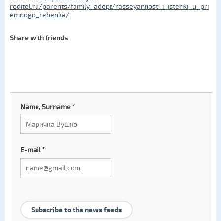
roditel.ru/parents/family_adopt/rasseyannost_i_isteriki_u_pri
emnogo_rebenka/
Share with friends
Name, Surname
*
E-mail
*
Subscribe to the news feeds