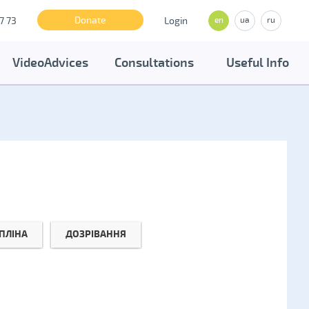
Donate
7 73
Login
en
ua
ru
VideoAdvices
Consultations
Useful Info
ПЛІНА
ДОЗРІВАННЯ