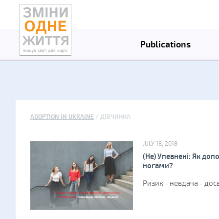
Publications
ADOPTION IN UKRAINE
ДІВЧИНКА
JULY 18, 2018
(Не) Упевнені: Як до
ногами?
Ризик - невдача - досв