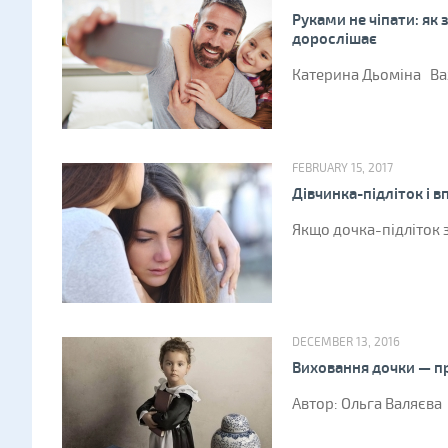
Руками не чіпати: як
дорослішає
Катерина Дьоміна Важ
FEBRUARY 15, 2017
Дівчинка-підліток і вп
Якщо дочка-підліток з
DECEMBER 13, 2016
Виховання дочки — пр
Автор: Ольга Валяєва