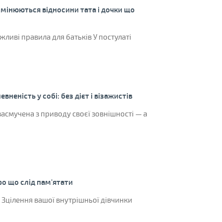
 змінюються відносини тата і дочки що
ливі правила для батьків У постулаті
евненість у собі: без дієт і візажистів
асмучена з приводу своєї зовнішності — а
о що слід пам'ятати
 Зцілення вашої внутрішньої дівчинки