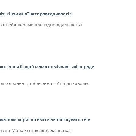
віті «інтимної несправедливості»
з тінейджерами про відповідальність і
хотілося б, щоб мама помічала і які поради
е кохання, побачення ... У підлітковому
івчаткам корисно вміти виплескувати гнів
світ Мона Ельтахаві, феміністка і