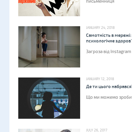
письменниця
JANUARY 24, 2018
Самотність в мережі:
психологічне здоров'
Загроза від Instagram
JANUARY 12, 2018
Де ти цього набрався
Що ми можемо зробити
JULY 26, 2017