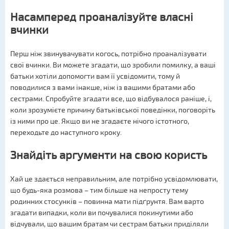
Насамперед проаналізуйте власні
вчинки
Перш ніж звинувачувати когось, потрібно проаналізувати
свої вчинки. Ви можете згадати, що зробили помилку, а ваші
батьки хотіли допомогти вам її усвідомити, тому й
поводилися з вами інакше, ніж із вашими братами або
сестрами. Спробуйте згадати все, що відбувалося раніше, і,
коли зрозумієте причину батьківської поведінки, поговоріть
із ними про це. Якщо ви не згадаєте нічого істотного,
переходьте до наступного кроку.
Знайдіть аргументи на свою користь
Хай це здається неправильним, але потрібно усвідомлювати,
що будь-яка розмова – тим більше на непросту тему
родинних стосунків – повинна мати підґрунтя. Вам варто
згадати випадки, коли ви почувалися покинутими або
відчували, що вашим братам чи сестрам батьки приділяли