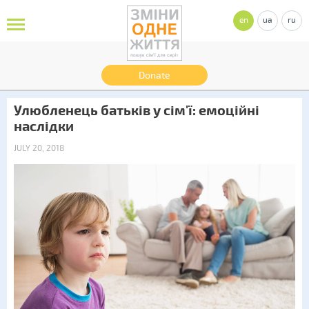
en
ua
ru
Donate
Улюбленець батьків у сім'ї: емоційні
наслідки
JULY 20, 2018