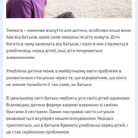
Зневага – жахливе відчуття для дитини, особливо якщо воно
йде від батьків, адже саме завдяки їм діти живуть. Діти
багато в чому залежать від батьків, і коли в них з'являється
улюбленець серед дітей, інші діти почуваються
зневаженими.
Улюблена дитина може в майбутньому мати проблеми в
романтичних стосунках через те, що відчуватиме, що ніхто
не зможе полюбити її так само, як батьки.
В ідеальному світі батьки люблять усіх своїх дітей однаково.
Відповідно, дитина формує здорові взаємини зі своїми
братами й сестрами. Однак насправді часто ситуація
розвивається всупереч нашим очікуванням. Нерідко
трапляється, що в батьків бувають улюбленці серед дітей, і
це стає серйозною проблемою.