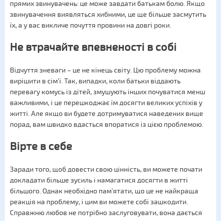
прямих звинувачень: це може завдати батькам болю. Якщо
звинувачення виявляться хибними, це ще більше засмутить
їх, а у вас викличе почуття провини на довгі роки.
Не втрачайте впевненості в собі
Відчуття зневаги – це не кінець світу. Цю проблему можна
вирішити в сім'ї. Так, випадки, коли батьки віддають
перевагу комусь із дітей, змушують інших почуватися менш
важливими, і це перешкоджає їм досягти великих успіхів у
житті. Але якщо ви будете дотримуватися наведених вище
порад, вам швидко вдасться впоратися із цією проблемою.
Вірте в себе
Заради того, щоб довести свою цінність, ви можете почати
докладати більше зусиль і намагатися досягти в житті
більшого. Однак необхідно пам'ятати, що це не найкраща
реакція на проблему, і цим ви можете собі зашкодити.
Справжню любов не потрібно заслуговувати, вона дається