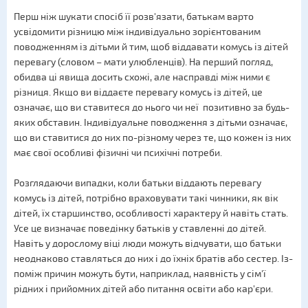
Перш ніж шукати спосіб її розв'язати, батькам варто
усвідомити різницю між індивідуально зорієнтованим
поводженням із дітьми й тим, щоб віддавати комусь із дітей
перевагу (словом – мати улюбленців). На перший погляд,
обидва ці явища досить схожі, але насправді між ними є
різниця. Якщо ви віддаєте перевагу комусь із дітей, це
означає, що ви ставитеся до нього чи неї позитивно за будь-
яких обставин. Індивідуальне поводження з дітьми означає,
що ви ставитися до них по-різному через те, що кожен із них
має свої особливі фізичні чи психічні потреби.
Розглядаючи випадки, коли батьки віддають перевагу
комусь із дітей, потрібно враховувати такі чинники, як вік
дітей, їх старшинство, особливості характеру й навіть стать.
Усе це визначає поведінку батьків у ставленні до дітей.
Навіть у дорослому віці люди можуть відчувати, що батьки
неоднаково ставляться до них і до їхніх братів або сестер. Із-
поміж причин можуть бути, наприклад, наявність у сім'ї
рідних і прийомних дітей або питання освіти або кар'єри.