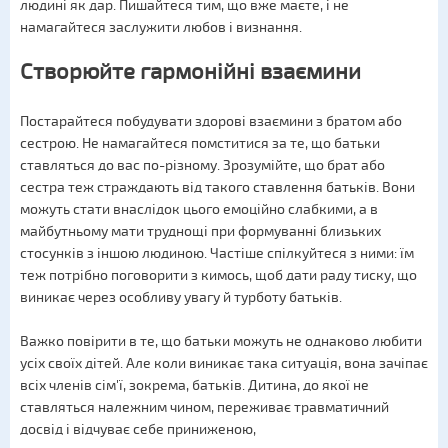
людині як дар. Пишайтеся тим, що вже маєте, і не
намагайтеся заслужити любов і визнання.
Створюйте гармонійні взаємини
Постарайтеся побудувати здорові взаємини з братом або
сестрою. Не намагайтеся помститися за те, що батьки
ставляться до вас по-різному. Зрозумійте, що брат або
сестра теж страждають від такого ставлення батьків. Вони
можуть стати внаслідок цього емоційно слабкими, а в
майбутньому мати труднощі при формуванні близьких
стосунків з іншою людиною. Частіше спілкуйтеся з ними: їм
теж потрібно поговорити з кимось, щоб дати раду тиску, що
виникає через особливу увагу й турботу батьків.
Важко повірити в те, що батьки можуть не однаково любити
усіх своїх дітей. Але коли виникає така ситуація, вона зачіпає
всіх членів сім'ї, зокрема, батьків. Дитина, до якої не
ставляться належним чином, переживає травматичний
досвід і відчуває себе приниженою,