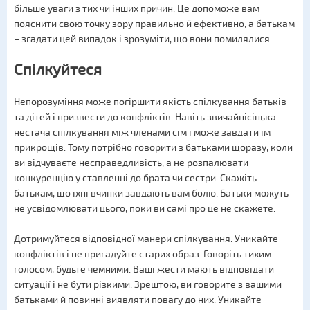
більше уваги з тих чи інших причин. Це допоможе вам
пояснити свою точку зору правильно й ефективно, а батькам
– згадати цей випадок і зрозуміти, що вони помилялися.
Спілкуйтеся
Непорозуміння може погіршити якість спілкування батьків
та дітей і призвести до конфліктів. Навіть звичайнісінька
нестача спілкування між членами сім'ї може завдати їм
прикрощів. Тому потрібно говорити з батьками щоразу, коли
ви відчуваєте несправедливість, а не розпалювати
конкуренцію у ставленні до брата чи сестри. Скажіть
батькам, що їхні вчинки завдають вам болю. Батьки можуть
не усвідомлювати цього, поки ви самі про це не скажете.
Дотримуйтеся відповідної манери спілкування. Уникайте
конфліктів і не пригадуйте старих образ. Говоріть тихим
голосом, будьте чемними. Ваші жести мають відповідати
ситуації і не бути різкими. Зрештою, ви говорите з вашими
батьками й повинні виявляти повагу до них. Уникайте