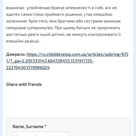
водночас улюбленцю бракує впевненості в собі, він не
здатен самостійно приймати рішення, стає емоційно
залежним. Крім того, між братами або сестрами виникає
своєрідне суперництво. При цьому батьки не приділяють
достатньо уваги іншій дитині, не можуть контролювати її
емоційні реакції.
Джерело:
https://ru.childdevelop.com.ua/articles/upbring/615
1/?_ga=2.205333143.664728455.1531911725-
22270430.1519986024
Share with friends
Name, Surname
*