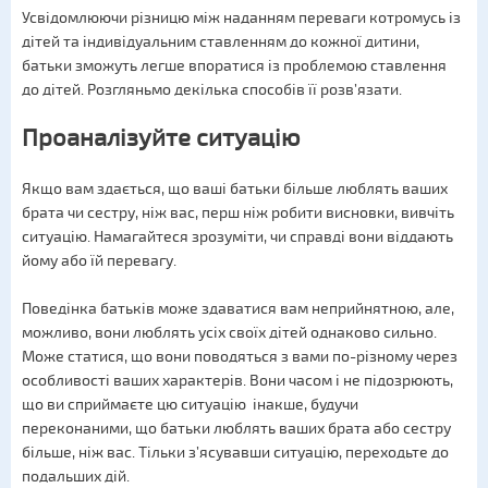
Усвідомлюючи різницю між наданням переваги котромусь із
дітей та індивідуальним ставленням до кожної дитини,
батьки зможуть легше впоратися із проблемою ставлення
до дітей. Розгляньмо декілька способів її розв’язати.
Проаналізуйте ситуацію
Якщо вам здається, що ваші батьки більше люблять ваших
брата чи сестру, ніж вас, перш ніж робити висновки, вивчіть
ситуацію. Намагайтеся зрозуміти, чи справді вони віддають
йому або їй перевагу.
Поведінка батьків може здаватися вам неприйнятною, але,
можливо, вони люблять усіх своїх дітей однаково сильно.
Може статися, що вони поводяться з вами по-різному через
особливості ваших характерів. Вони часом і не підозрюють,
що ви сприймаєте цю ситуацію інакше, будучи
переконаними, що батьки люблять ваших брата або сестру
більше, ніж вас. Тільки з’ясувавши ситуацію, переходьте до
подальших дій.