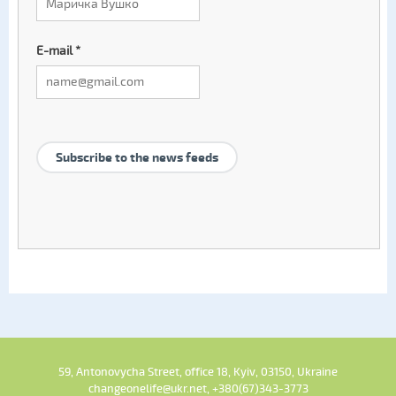
E-mail
*
Subscribe to the news feeds
59, Antonovycha Street, office 18, Kyiv, 03150, Ukraine
changeonelife@ukr.net, +380(67)343-3773