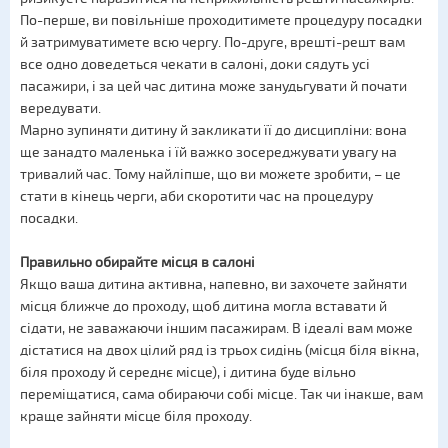
По-перше, ви повільніше проходитимете процедуру посадки
й затримуватимете всю чергу. По-друге, врешті-решт вам
все одно доведеться чекати в салоні, доки сядуть усі
пасажири, і за цей час дитина може занудьгувати й почати
вередувати.
Марно зупиняти дитину й закликати її до дисципліни: вона
ще занадто маленька і їй важко зосереджувати увагу на
тривалий час. Тому найліпше, що ви можете зробити, – це
стати в кінець черги, аби скоротити час на процедуру
посадки.
Правильно обирайте місця в салоні
Якщо ваша дитина активна, напевно, ви захочете зайняти
місця ближче до проходу, щоб дитина могла вставати й
сідати, не заважаючи іншим пасажирам. В ідеалі вам може
дістатися на двох цілий ряд із трьох сидінь (місця біля вікна,
біля проходу й середнє місце), і дитина буде вільно
переміщатися, сама обираючи собі місце. Так чи інакше, вам
краще зайняти місце біля проходу.