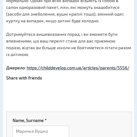
нормально. Однак про всяк випадок візьміть із собою в
салон одноразовий пакет, ліки, які можуть знадобитися
(засоби для знеболення, вушні краплі тощо), змінний одяг,
куртку на випадок, якщо дитині буде холодно.
Дотримуйтеся вищевказаних порад, і ви зможете бути
впевненими, що ваш переліт стане для вас приємною
подією, відтак ви більше ніколи не боятиметеся літати разом
із дитиною.
Джерело:
https://childdevelop.com.ua/articles/parents/5556/
Share with friends
Name, Surname
*