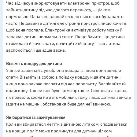
Час від часу використовувати електронні пристрої, щоб
зайняти дитину під час довгого перельоту, – цілком
нормально. Однак не вдавайтеся до цього засобу занадто
часто. Не давайте дитині електронні пристрої, якщо хочете,
щоб вона поспала. Електроніка активізує роботу мозку й
заважає дитині нормально спати. Якщо бачите, що дитина
втомилася й хоче спати, почитайте їй книгу – так дитина
заспокоїться і швидше засне.
Візьміть ковдру для дитини
У дітей зазвичай є улюблена ковдра, з якою вони звикли
спати. Візьміть із собою в поїздку ковдру й дайте дитині,
якщо вона захоче поспати під час перельоту. Заспівайте їй
колискову. Так дитині буде комфортніше. Сидіння в літаках,
як правило, схожі на автомобільні, тому, якщо дитина звикла
їздити на машині, обстановка буде для неї звичною.
Як боротися із захитуванням
Коли ви збираєтеся летіти з дитиною літаком, сподівайтеся
на краще: політ може проминути для дитини цілком