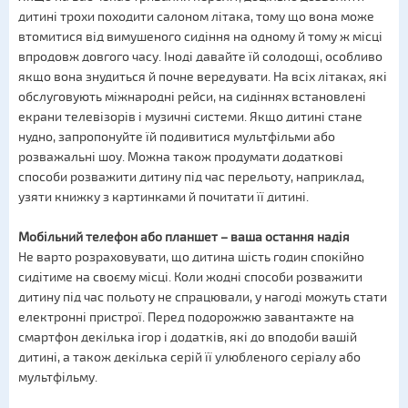
дитині трохи походити салоном літака, тому що вона може
втомитися від вимушеного сидіння на одному й тому ж місці
впродовж довгого часу. Іноді давайте їй солодощі, особливо
якщо вона знудиться й почне вередувати. На всіх літаках, які
обслуговують міжнародні рейси, на сидіннях встановлені
екрани телевізорів і музичні системи. Якщо дитині стане
нудно, запропонуйте їй подивитися мультфільми або
розважальні шоу. Можна також продумати додаткові
способи розважити дитину під час перельоту, наприклад,
узяти книжку з картинками й почитати її дитині.
Мобільний телефон або планшет – ваша остання надія
Не варто розраховувати, що дитина шість годин спокійно
сидітиме на своєму місці. Коли жодні способи розважити
дитину під час польоту не спрацювали, у нагоді можуть стати
електронні пристрої. Перед подорожжю завантажте на
смартфон декілька ігор і додатків, які до вподоби вашій
дитині, а також декілька серій її улюбленого серіалу або
мультфільму.