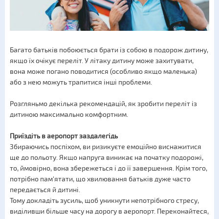
Багато батьків побоюється брати із собою в подорож дитину,
якщо їх очікує переліт. У літаку дитину може захитувати,
вона може погано поводитися (особливо якщо маленька)
або з нею можуть трапитися інші проблеми.
Розгляньмо декілька рекомендацій, як зробити переліт із
дитиною максимально комфортним.
Приїздіть в аеропорт заздалегідь
Збираючись поспіхом, ви ризикуєте емоційно виснажитися
ще до польоту. Якщо напруга виникає на початку подорожі,
то, ймовірно, вона збережеться і до її завершення. Крім того,
потрібно пам'ятати, що хвилювання батьків дуже часто
передається й дитині.
Тому докладіть зусиль, щоб уникнути непотрібного стресу,
виділивши більше часу на дорогу в аеропорт. Переконайтеся,