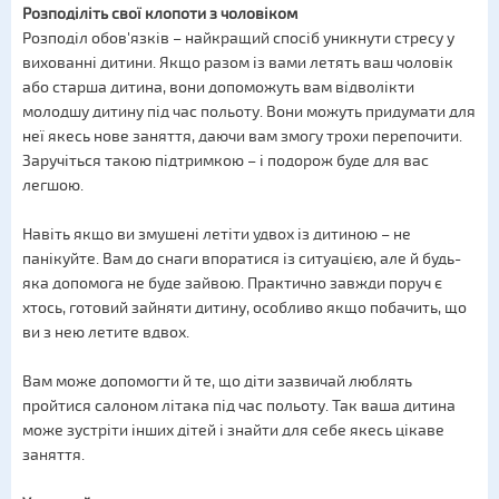
Розподіліть свої клопоти з чоловіком
Розподіл обов'язків – найкращий спосіб уникнути стресу у
вихованні дитини. Якщо разом із вами летять ваш чоловік
або старша дитина, вони допоможуть вам відволікти
молодшу дитину під час польоту. Вони можуть придумати для
неї якесь нове заняття, даючи вам змогу трохи перепочити.
Заручіться такою підтримкою – і подорож буде для вас
легшою.
Навіть якщо ви змушені летіти удвох із дитиною – не
панікуйте. Вам до снаги впоратися із ситуацією, але й будь-
яка допомога не буде зайвою. Практично завжди поруч є
хтось, готовий зайняти дитину, особливо якщо побачить, що
ви з нею летите вдвох.
Вам може допомогти й те, що діти зазвичай люблять
пройтися салоном літака під час польоту. Так ваша дитина
може зустріти інших дітей і знайти для себе якесь цікаве
заняття.