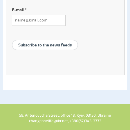
E-mail
*
Subscribe to the news feeds
59, Antonovycha Street, office 18, Kyiv, 03150, Ukraine
changeonelife@ukr.net, +380(67)343-3773