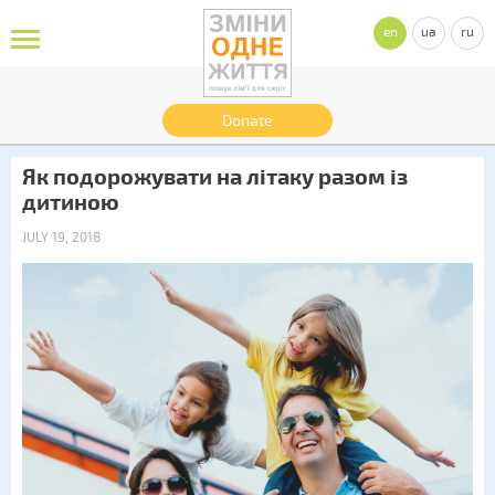
en
ua
ru
Donate
Як подорожувати на літаку разом із
дитиною
JULY 19, 2018