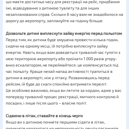
що маєте достатньо часу для реєстрації на рейс, придбання
їжі, відвідування з дитиною туалету та для інших
незапланованих справ. Скільки б часу вам не знадобилося на
дорогу до аеропорту, заплануйте на годину більше.
Дозвольте дитині виплеснути зайву енергію перед польотом
Перед тим, як дитина буде змушена провести кілька годин,
сидячи на одному місці, їй потрібно виплеснути зайву
енергію. Навіть якщо вам доведеться тривалий час гуляти з
нею територією аеропорту або проїхати 1 000 разів угору-
вниз ескалатором, не переймайтеся: це компенсується під
час польоту. Краще нехай напад активності трапиться в
дитини в аеропорті, ніж у літаку. Розважившись перед
рейсом, їй буде до снаги спокійно витримати переліт.
Це особливо важливо, якщо ви летите за кордон, адже у вас
попереду тривалий процес реєстрації, митного контролю й
посадки, і лише після цього – власне політ.
Сідаючи в літак, ставайте в кінець черги
Якщо ви з дитиною почнете першими сідати в літак,
ризикуєте наразитися на неприхильність решти пасажирів.