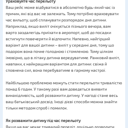
Ураховуйте час перельоту
Ваш рейс може відбуватися в абсолютно будь-який час із
причин, які від вас не залежать. Тому потрібно враховувати
час вильоту, щоб спланувати розпорядок дня дитини.
Наприклад, якщо виліт очікується пізнього вечора, вам
варто заздалегідь приїхати в аеропорт, щоб до посадки
встигнути повечеряти й відпочити. Напевно, найгірший
варіант для вашої дитини – виліт у середині дня, тому що
подорож вона почне голодною і стомленою. Тому цілком
імовірно, що в літаку дитина вередуватиме. Ранковий виліт,
навпаки, є найкращим варіантом для дитини: свіжа й
сповнена сил, вона перебуватиме в гарному настрої.
Найбільшою проблемою можуть стати перельоти тривалістю
понад 6 годин. У такому разі вам доведеться виявити
винахідливість, щоб розважити дитину. У нагоді стане весь
ваш батьківський досвід. Іноді дієві способи можна знайти
тільки методом спроб і помилок.
Як розважити дитину під час перельоту
Якщо на вас чекає тривалий переліт, доцільно дозволити