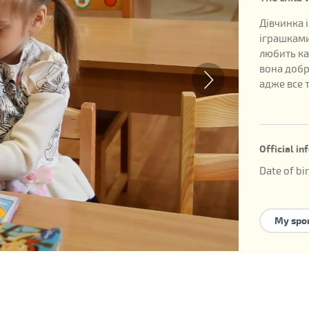
Дівчинка 
іграшками
любить ка
вона добре
адже все т
Official i
Date of bi
ID of the 
Available 
My spo
guardians
У ребенка