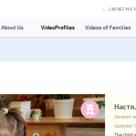
+38 067 343 3
About Us
VideoProfiles
Videos of Families
Настя,
Donetsk r
Updated: 1
The child 