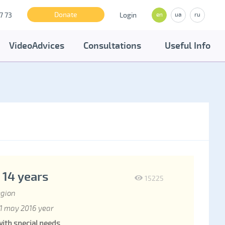
Donate
7 73
Login
en
ua
ru
VideoAdvices
Consultations
Useful Info
 14 years
15225
egion
1 may 2016 year
with special needs