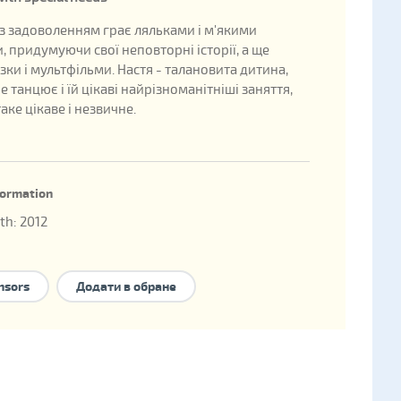
із задоволенням грає ляльками і м'якими
, придумуючи свої неповторні історії, а ще
зки і мультфільми. Настя - талановита дитина,
 танцює і їй цікаві найрізноманітніші заняття,
аке цікаве і незвичне.
nformation
rth: 2012
child: 289014
family forms to take the child:
national adoption
,
nsors
Додати в обране
hip
,
foster family
,
family-type children's home
.
 нет брата/сестры