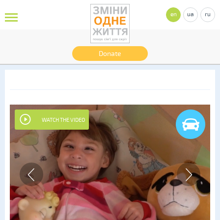
en
ua
ru
Donate
WATCH THE VIDEO