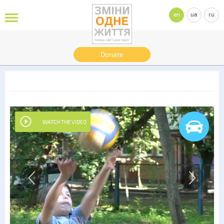
en
ua
ru
Donate
WATCH THE VIDEO