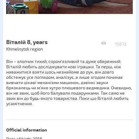
Віталій 8, years
15672
Khmelnytsk region
Він – хлопчик тихий, сором’язливий та дуже обережний.
Віталій любить досліджувати нові іграшки. Та перш, ніж
наважитися взяти щось незнайоме до рук, він довго
обстежує усе поглядом, аналізує, а лише згодом починає
вивчати цікаві механізми машинок, дзвінкі звуки
брязкалець чи м’яке хутро плюшевого ведмедика. Очевидно,
він не звик, щоб його балували подарунками. Так само не
звик він до будь-якого товариства. Поки що Віталій любить
усамітнення.
Official information