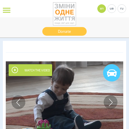
en
ua
ru
Donate
WATCH THE VIDEO