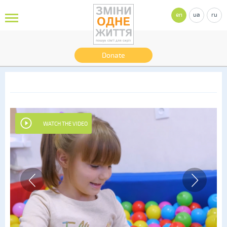
en
ua
ru
Donate
WATCH THE VIDEO