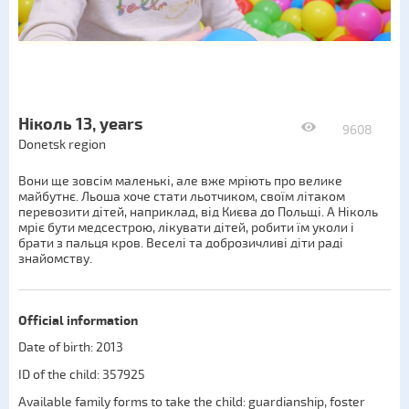
Ніколь 13, years
9608
Donetsk region
Вони ще зовсім маленькі, але вже мріють про велике
майбутнє. Льоша хоче стати льотчиком, своїм літаком
перевозити дітей, наприклад, від Києва до Польщі. А Ніколь
мріє бути медсестрою, лікувати дітей, робити їм уколи і
брати з пальця кров. Веселі та доброзичливі діти раді
знайомству.
Official information
Date of birth: 2013
ID of the child: 357925
Available family forms to take the child:
guardianship
,
foster