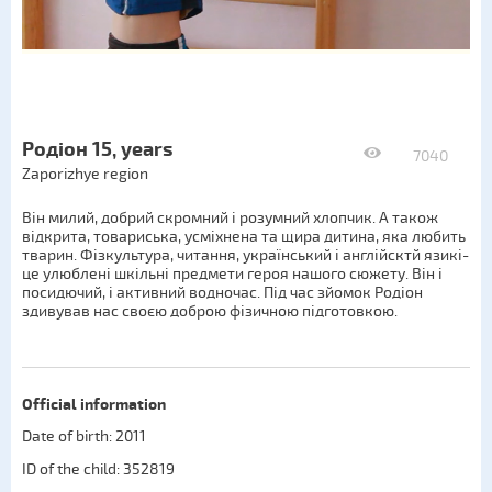
Родіон 15, years
7040
Zaporizhye region
Він милий, добрий скромний і розумний хлопчик. А також
відкрита, товариська, усміхнена та щира дитина, яка любить
тварин. Фізкультура, читання, український і англійсктй язикі-
це улюблені шкільні предмети героя нашого сюжету. Він і
посидючий, і активний водночас. Під час зйомок Родіон
здивував нас своєю доброю фізичною підготовкою.
Official information
Date of birth: 2011
ID of the child: 352819