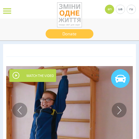
en
ua
ru
Donate
WATCH THE VIDEO