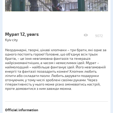
Мурат 12, years
9072
Kyiv city
Неординарні, творчі, цікаві хлопчаки – три брати, які одне за
одного постоять горою! Головне, що об'єднує всіх трьох
братів, – це їхня невгамовна фантазія та генерація
найрізноманітніших, а часом і немислимих ідей. Мурат –
наймолодший – найбільше фантанує ідей. Його невгамовній
енергії та фантазії позаздрить кожен! Хлопчик любить
ліпити або складати пазли. Любить дарувати подарунки
оточуючим, у тому числі зроблені своїми руками. Через
гіперактивність у нього може різко змінюватись настрій,
проте домовитися з ним завжди можна.
Official information