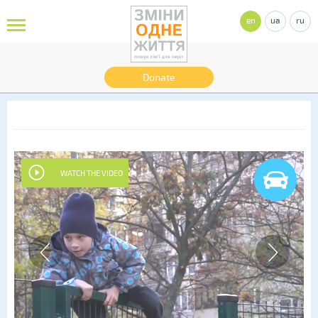
en
ua
ru
Donate
WATCH THE VIDEO