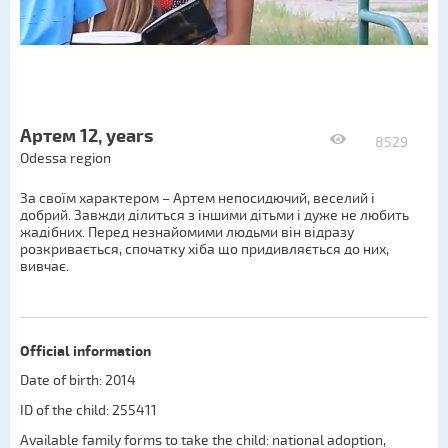
Артем 12, years
8529
Odessa region
За своїм характером – Артем непосидючий, веселий і
добрий. Завжди ділиться з іншими дітьми і дуже не любить
жадібних. Перед незнайомими людьми він відразу
розкривається, спочатку хіба що придивляється до них,
вивчає.
Official information
Date of birth: 2014
ID of the child: 255411
Available family forms to take the child:
national adoption
,