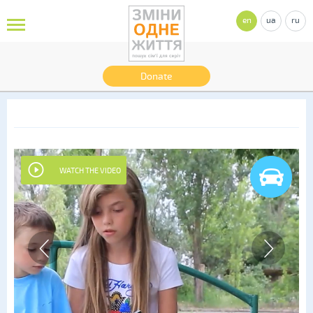
en
ua
ru
Donate
WATCH THE VIDEO