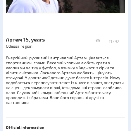
Артем 15, years
11392
Odessa region
Енергійний, рухливий і витривалий Артем цікавиться
спортивними іграми. Веселий хлопчик любить грати з
хлопцями влітку у футбол, а взимку з'їжджати з гірки та
ліпити сніговика. Ласкавого Артема люблять і цінують
оточуючі. У допитливої дитини дуже багато інтересів. Йому
подобається переписувати текст із книги в зошит, виступати
на сцені, декламувати вірші, їсти домашні страви, особливо
плов. Слухняний і комунікабельний Артем багато часу
проводить із братами. Вони його справжні друзі та
наставники.
Official information