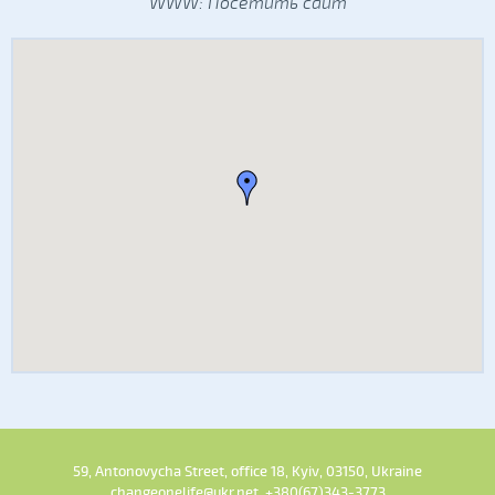
WWW:
Посетить сайт
59, Antonovycha Street, office 18, Kyiv, 03150, Ukraine
changeonelife@ukr.net, +380(67)343-3773