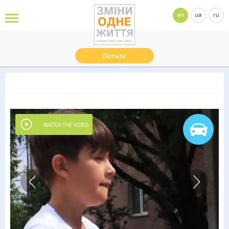
en
ua
ru
Donate
WATCH THE VIDEO