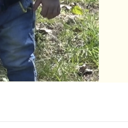
Official i
Date of bi
ID of the 
Language:
Available 
У ребенка
WARNING! In acc
22, 2016, No. 458
is registered.