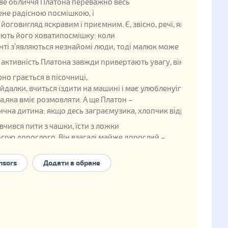
е обличчя Платона переважно весь
лене радісною посмішкою, і
 йоговигляд яскравим і приємним. Є, звісно, речі, які засмучую
ють його ховатипосмішку: коли
нті з’являються незнайомі люди, тоді малюк може навіть розпл
а активність Платона завжди привертають увагу, він невтомно д
но грається в пісочниці,
йдалки, вчиться їздити на машині і має улюбленуіграшку –
а,яка вміє розмовляти. А ще Платон –
чна дитина: якщо десь заграємузика, хлопчик відразу почина
вчився пити з чашки, їсти з ложки
гою дорослого. Він взагалі майже дорослий –
ення для свого віку він виконує, може прибрати іграшки.
о зауважити – прибирає їхправильно.
nsors
Додати в обране
ить засинати на
 ніби підставляючи спинку
 щоб їй було зручнішегладити.