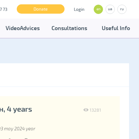
Donate
7 73
Login
en
ua
ru
VideoAdvices
Consultations
Useful Info
, 4 years
13281
03 may 2024 year