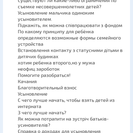
Существуют ли какие-либо ограничения по
съемке несовершеннолетних детей?
Усыновление мальчика одиноким
усыновителем.
Підкажіть, як можна співпрацювати з фондом
По какому принципу для ребёнка
определяются возможные формы семейного
устройства
Встановлення контакту з статусними дітьми в
дитячих будинках
хотим ребенка второго,но у мужа
неофиц.зароботок
Помогите разобраться!
Качания
Благотворительный взнос
Усыновление
С чего лучше начать, чтобы взять детей из
интерната
З чего лучше начать?
Як можна потрапити на зустріч батьків-
усиновителів?
Справка о доходах для усыновления