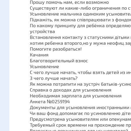
Прошу помочь нам, если возможно
Существуют ли какие-либо ограничения по 
Усыновление мальчика одиноким усыновите
Підкажіть, як можна співпрацювати з фондо
По какому принципу для ребёнка определя
устройства
Встановлення контакту з статусними дітьми 
хотим ребенка второго,но у мужа неофиц.за
Помогите разобраться!
Качания
Благотворительный взнос
Усыновление
С чего лучше начать, чтобы взять детей из и
З чего лучше начать?
Як можна потрапити на зустріч батьків-усин
Справка о доходах для усыновления
Необходимая зарплата для усыновления
Анкета №0259194
Документы для усыновления иностранными
Чи ваш фонд допомагає по усиновленню діте
Предусмотрена усыновителям или опекунам 
Требуемый срок времени на прохождение п