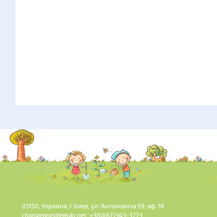
03150, Украина, г.Киев, ул. Антоновича 59, оф. 18
changeonelife@ukr.net, +380(67)343-3773