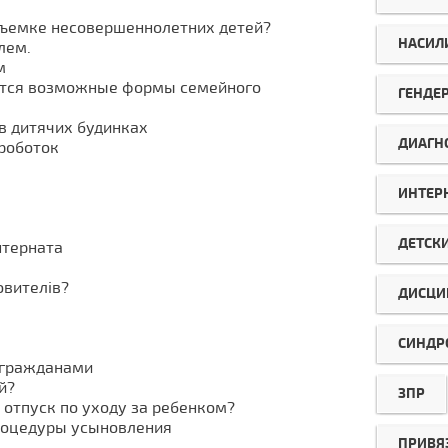
съемке несовершеннолетних детей?
НАСИЛ
лем.
м
ются возможные формы семейного
ГЕНДЕ
в дитячих будинках
ДИАГН
роботок
ИНТЕР
ДЕТСК
нтерната
овителів?
ДИСЦИ
СИНДР
 гражданами
й?
ЗПР
отпуск по уходу за ребенком?
роцедуры усыновления
ПРИВЯ