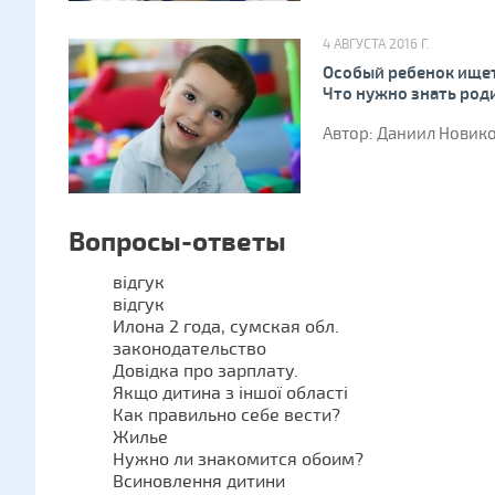
4 АВГУСТА 2016 Г.
Особый ребенок ищет
Что нужно знать род
Автор: Даниил Новик
Вопросы-ответы
відгук
відгук
Илона 2 года, сумская обл.
законодательство
Довідка про зарплату.
Якщо дитина з іншої області
Как правильно себе вести?
Жилье
Нужно ли знакомится обоим?
Всиновлення дитини