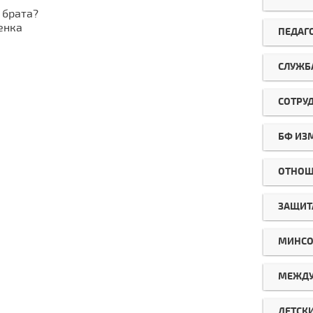
 брата?
енка
ПЕДАГ
СЛУЖБ
СОТРУ
БФ ИЗ
ОТНОШ
ЗАЩИТ
МИНСО
МЕЖДУ
ДЕТСК