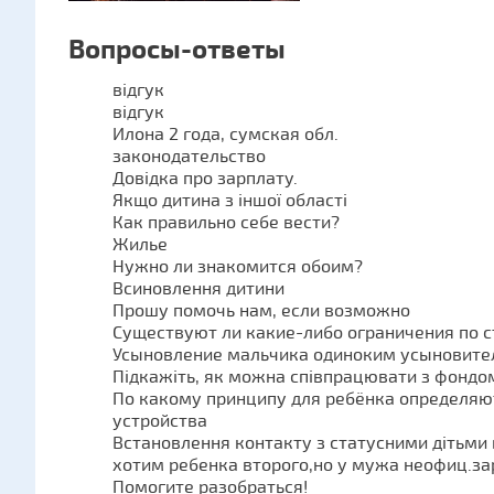
Вопросы-ответы
відгук
відгук
Илона 2 года, сумская обл.
законодательство
Довідка про зарплату.
Якщо дитина з іншої області
Как правильно себе вести?
Жилье
Нужно ли знакомится обоим?
Всиновлення дитини
Прошу помочь нам, если возможно
Существуют ли какие-либо ограничения по 
Усыновление мальчика одиноким усыновите
Підкажіть, як можна співпрацювати з фондо
По какому принципу для ребёнка определя
устройства
Встановлення контакту з статусними дітьми 
хотим ребенка второго,но у мужа неофиц.за
Помогите разобраться!