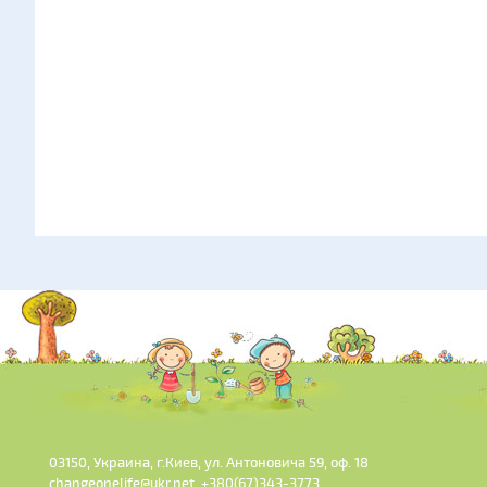
03150, Украина, г.Киев, ул. Антоновича 59, оф. 18
changeonelife@ukr.net, +380(67)343-3773