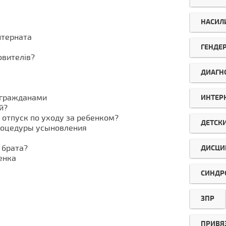
НАСИЛ
нтерната
ГЕНДЕ
овителів?
ДИАГН
 гражданами
ИНТЕР
й?
отпуск по уходу за ребенком?
ДЕТСК
роцедуры усыновления
 брата?
ДИСЦИ
енка
СИНДР
ЗПР
ПРИВЯ