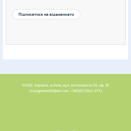
Підписатися на відеоанкети
03150, Україна, м.Київ, вул. Антоновича 59, оф. 18
changeonelife@ukr.net, +380(67)343-3773