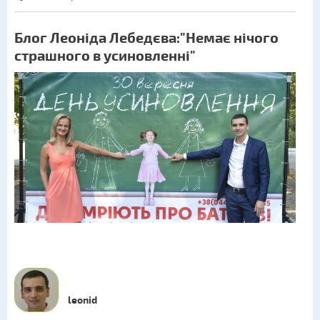
Блог Леоніда Лебедєва:"Немає нічого
страшного в усиновленні"
leonid