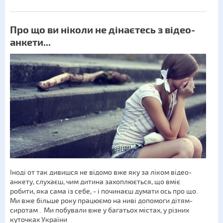
Про що ви ніколи не дінаєтесь з відео-
анкети...
Іноді от так дивишся не відомо вже яку за ліком відео-
анкету, слухаєш, чим дитина захоплюється, що вміє
робити, яка сама із себе, - і починаєш думати ось про що.
Ми вже більше року працюємо на ниві допомоги дітям-
сиротам . Ми побували вже у багатьох містах, у різних
куточках України