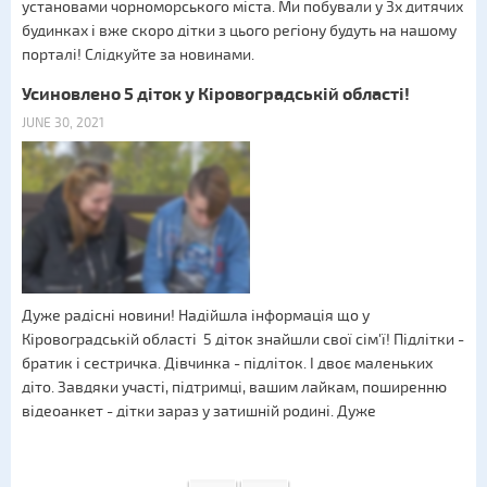
установами чорноморського міста. Ми побували у 3х дитячих
будинках і вже скоро дітки з цього регіону будуть на нашому
порталі! Слідкуйте за новинами.
Усиновлено 5 діток у Кіровоградській області!
JUNE 30, 2021
Дуже радісні новини! Надійшла інформація що у
Кіровоградській області 5 діток знайшли свої сім'ї! Підлітки -
братик і сестричка. Дівчинка - підліток. І двоє маленьких
діто. Завдяки участі, підтримці, вашим лайкам, поширенню
відеоанкет - дітки зараз у затишній родині. Дуже