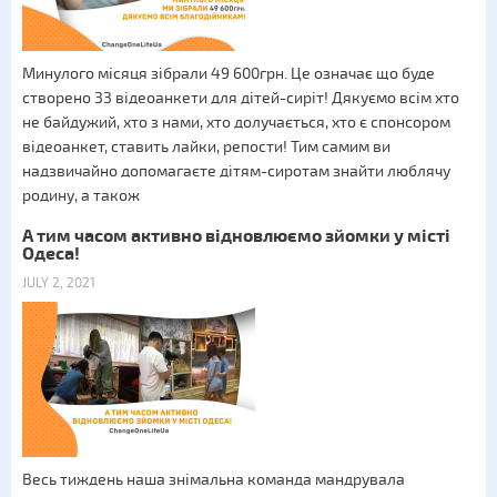
Минулого місяця зібрали 49 600грн. Це означає що буде
створено 33 відеоанкети для дітей-сиріт! Дякуємо всім хто
не байдужий, хто з нами, хто долучається, хто є спонсором
відеоанкет, ставить лайки, репости! Тим самим ви
надзвичайно допомагаєте дітям-сиротам знайти люблячу
родину, а також
А тим часом активно відновлюємо зйомки у місті
Одеса!
JULY 2, 2021
Весь тиждень наша знімальна команда мандрувала