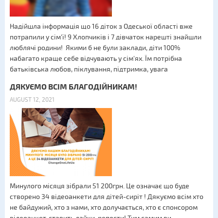
Надійшла інформація що 16 діток з Одеської області вже
потрапили у сім'ї! 9 Хлопчиків і 7 дівчаток нарешті знайшли
люблячі родини! Якими б не були заклади, діти 100%
набагато краще себе відчувають у сім'ях. Їм потрібна
батьківська любов, піклування, підтримка, увага
ДЯКУЄМО ВСІМ БЛАГОДІЙНИКАМ!
AUGUST 12, 2021
Минулого місяця зібрали 51 200грн. Це означає що буде
створено 34 відеоанкети для дітей-сиріт ! Дякуємо всім хто
не байдужий, хто з нами, хто долучається, хто є спонсором