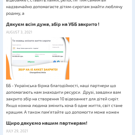
відеоанкет, ставить лайки, репости! Тим самим ви
надзвичайно допомагаєте дітям-сиротам знайти люблячу
родину, а
Дякуєм всім дуже, збір на УББ закрито !
AUGUST 3, 2021
ББ - Українська біржа благодійності, наші партнери що
допомагають нам знаходити ресурси. Друзі, завдяки вам
закрито збір на створення 10 відеоанкет для дітей сиріт.
Якщо кожна людина змінить хоча б одне життя, світ стане
кращим. А також пам‘ятайте що допомогти може кожен
Щиро дякуємо нашим партнерам!
JULY 29, 2021