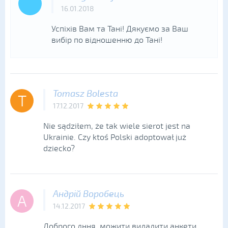
16.01.2018
Успіхів Вам та Тані! Дякуємо за Ваш
вибір по відношенню до Тані!
Tomasz Bolesta
T
17.12.2017
Nie sądziłem, że tak wiele sierot jest na
Ukrainie. Czy ktoś Polski adoptował już
dziecko?
Андрій Воробець
А
14.12.2017
Доброго дння,.можити видалити анкети