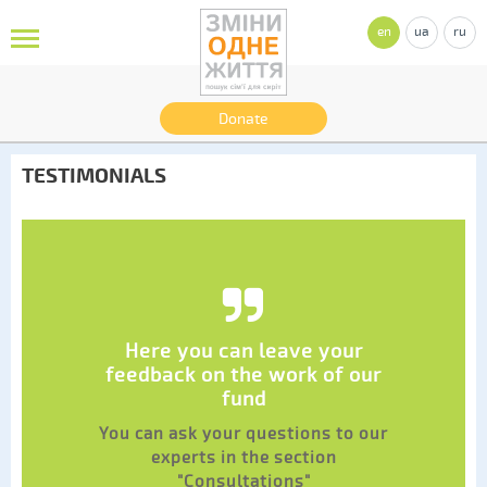
en
ua
ru
Donate
TESTIMONIALS
Here you can leave your
feedback on the work of our
fund
You can ask your questions to our
experts in the section
"Consultations"