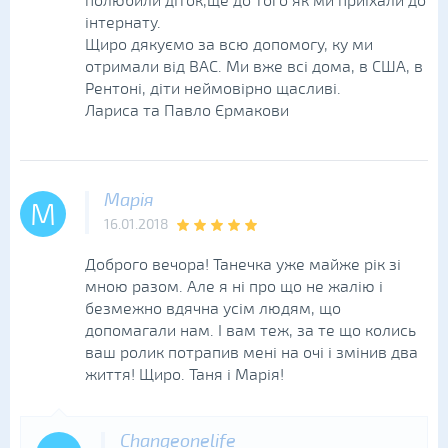
полюбили діток,ще до того як ми приїхали до
інтернату.
Щиро дякуємо за всю допомогу, ку ми
отримали від ВАС. Ми вже всі дома, в США, в
Рентоні, діти неймовірно щасливі.
Лариса та Павло Єрмакови
Марія
М
16.01.2018
Доброго вечора! Танечка уже майже рік зі
мною разом. Але я ні про що не жалію і
безмежно вдячна усім людям, що
допомагали нам. І вам теж, за те що колись
ваш ролик потрапив мені на очі і змінив два
життя! Щиро. Таня і Марія!
Changeonelife