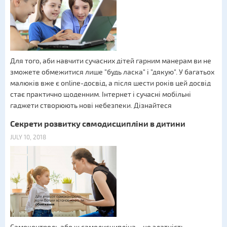
Для того, аби навчити сучасних дітей гарним манерам ви не
зможете обмежитися лише "будь ласка" і "дякую". У багатьох
малюків вже є online-досвід, а після шести років цей досвід
стає практично щоденним. Інтернет і сучасні мобільні
гаджети створюють нові небезпеки. Дізнайтеся
Секрети розвитку самодисципліни в дитини
JULY 10, 2018