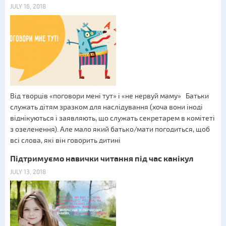
JULY 16, 2018
Від творців «поговори мені тут» і «не нервуй маму» Батьки
служать дітям зразком для наслідування (хоча вони іноді
віднікуються і заявляють, що служать секретарем в комітеті
з озеленення). Але мало який батько/мати погодиться, щоб
всі слова, які він говорить дитині
Підтримуємо навички читання під час канікул
JULY 13, 2018