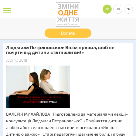
en
ua
ru
Donate
Людмила Петрановська: Вісім правил, щоб не
почути від дитини «та пішли ви!»
JULY 17, 2018
ВАЛЕРІЯ МИХАЙЛОВА Підготовлено за матеріалами лекції-
консультації Людмили Петрановської «Прийняття дитини:
любов або вседозволеність» і книги психолога «Якщо з
дитиною важко» Старі педагогічні ідеї «мене били, і я буду