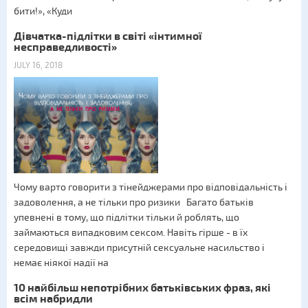
бити!», «Куди
Дівчатка-підлітки в світі «інтимної
несправедливості»
JULY 16, 2018
Чому варто говорити з тінейджерами про відповідальність і
задоволення, а не тільки про ризики Багато батьків
упевнені в тому, що підлітки тільки й роблять, що
займаються випадковим сексом. Навіть гірше - в їх
середовищі завжди присутній сексуальне насильство і
немає ніякої надії на
10 найбільш непотрібних батьківських фраз, які
всім набридли