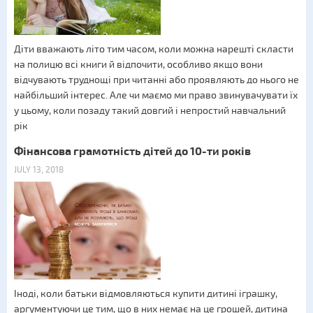
Діти вважають літо тим часом, коли можна нарешті скласти
на полицю всі книги й відпочити, особливо якщо вони
відчувають труднощі при читанні або проявляють до нього не
найбільший інтерес. Але чи маємо ми право звинувачувати їх
у цьому, коли позаду такий довгий і непростий навчальний
рік
Фінансова грамотність дітей до 10-ти років
JULY 13, 2018
Іноді, коли батьки відмовляються купити дитині іграшку,
аргументуючи це тим, що в них немає на це грошей, дитина