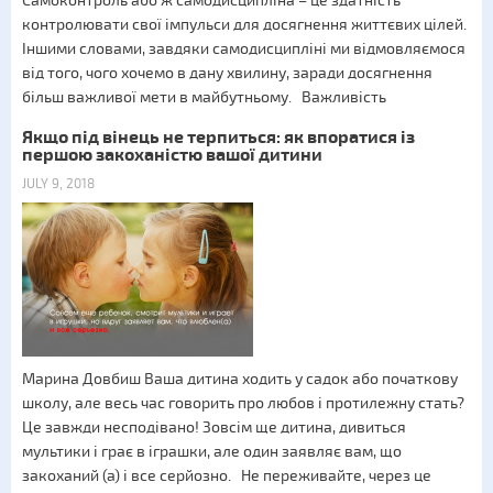
Самоконтроль або ж самодисципліна – це здатність
контролювати свої імпульси для досягнення життєвих цілей.
Іншими словами, завдяки самодисципліні ми відмовляємося
від того, чого хочемо в дану хвилину, заради досягнення
більш важливої мети в майбутньому. Важливість
Якщо під вінець не терпиться: як впоратися із
першою закоханістю вашої дитини
JULY 9, 2018
Марина Довбиш Ваша дитина ходить у садок або початкову
школу, але весь час говорить про любов і протилежну стать?
Це завжди несподівано! Зовсім ще дитина, дивиться
мультики і грає в іграшки, але один заявляє вам, що
закоханий (а) і все серйозно. Не переживайте, через це